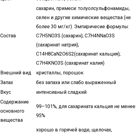
сахарин, примеси: толуолсульфонамиды,
селен и другие химические вещества (не
более 30 мг/кг). Эмпиричесие формулы:
Состав
C7H5NO3S (сахарин); C7H4NNaO3S
(сахаринат натрия);
C14H8CaN2O6S2(сахаринат кальция);
C7H4KNO3S (сахаринат калия)
Внешний вид
кристаллы, порошок
Запах
без запаха или слабо выраженный
Вкус
интенсивный сладкий
Содержание
99–101%, для сахарината кальция не менее
основного
95%
вещества
хорошо в горячей воде, щелочах,