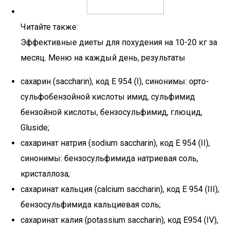
Читайте также:
Эффективные диеты для похудения на 10-20 кг за
месяц. Меню на каждый день, результаты
сахарин (saccharin), код E 954 (I), синонимы: орто-
сульфобензойной кислоты имид, сульфимид
бензойной кислоты, бензосульфимид, глюцид,
Gluside;
сахаринат натрия (sodium saccharin), код E 954 (II),
синонимы: бензосульфимида натриевая соль,
кристаллоза;
сахаринат кальция (calcium saccharin), код E 954 (III),
бензосульфимида кальциевая соль;
сахаринат калия (potassium saccharin), код E954 (IV),