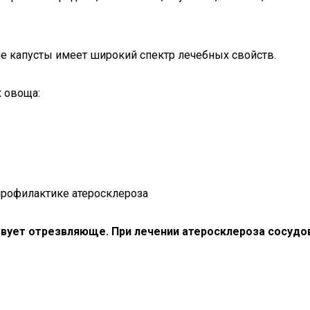
е капусты имеет широкий спектр лечебных свойств.
 овоща:
 профилактике атеросклероза
ствует отрезвляюще. При лечении атеросклероза сосу