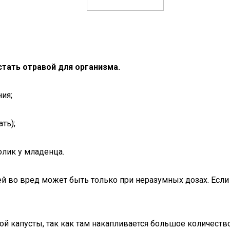
тать отравой для организма.
ия;
ть);
олик у младенца.
 во вред может быть только при неразумных дозах. Если н
 капусты, так как там накапливается большое количество