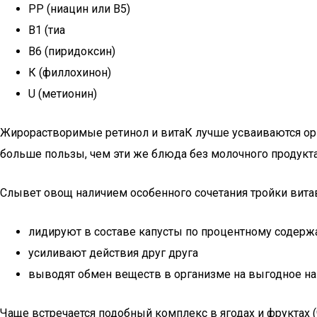
РР (ниацин или В5)
В1 (тиа
В6 (пиридоксин)
К (филлохинон)
U (метионин)
Жирорастворимые ретинол и витаК лучше усваиваются орг
больше пользы, чем эти же блюда без молочного продукта
Слывет овощ наличием особенного сочетания тройки витав: 
лидируют в составе капусты по процентному содер
усиливают действия друг друга
выводят обмен веществ в организме на выгодное н
Чаще встречается подобный комплекс в ягодах и фруктах (