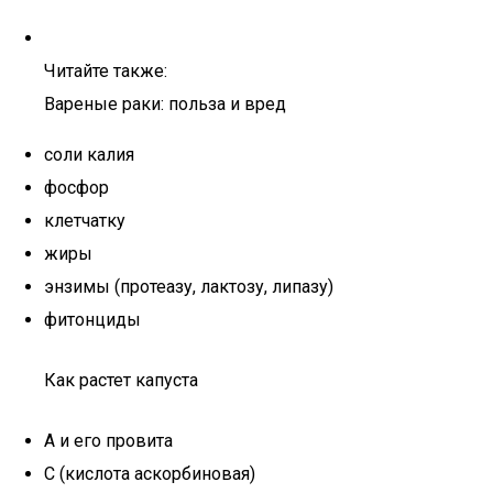
Читайте также:
Вареные раки: польза и вред
соли калия
фосфор
клетчатку
жиры
энзимы (протеазу, лактозу, липазу)
фитонциды
Как растет капуста
А и его провита
С (кислота аскорбиновая)