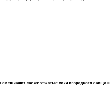
дов смешивают свежеотжатые соки огородного овоща и