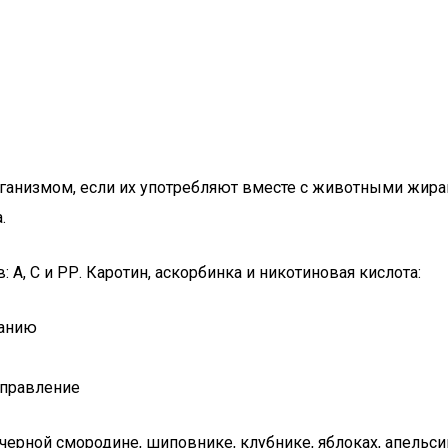
анизмом, если их употребляют вместе с животными жирам
.
А, С и РР. Каротин, аскорбинка и никотиновая кислота:
жанию
аправление
черной смородине, шиповнике, клубнике, яблоках, апельси