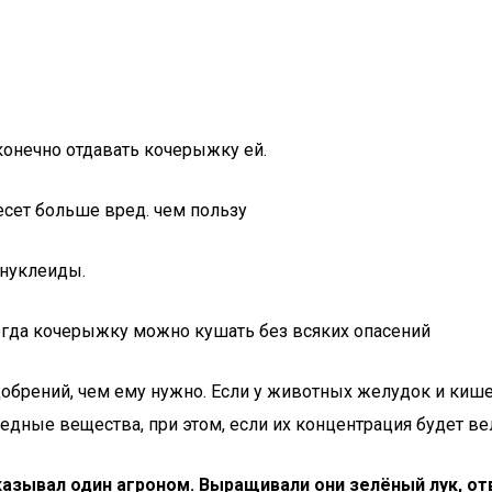
 конечно отдавать кочерыжку ей.
есет больше вред. чем пользу
онуклеиды.
когда кочерыжку можно кушать без всяких опасений
добрений, чем ему нужно. Если у животных желудок и киш
дные вещества, при этом, если их концентрация будет вел
казывал один агроном. Выращивали они зелёный лук, отв