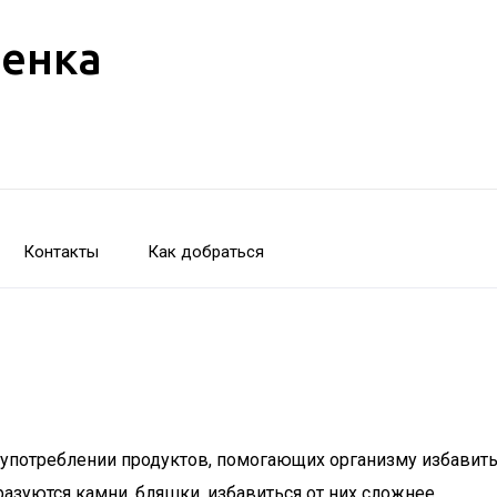
бенка
Контакты
Как добраться
 употреблении продуктов, помогающих организму избавить
азуются камни, бляшки, избавиться от них сложнее.