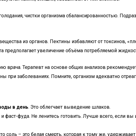
о голодания, чистки организма сбалансированностью. Под
щества из органов. Пектины избавляют от токсинов, «пл
та предполагает увеличение объёма потребляемой жидкос
цию врача. Терапевт на основе общих анализов рекоменд
ны при заболеваниях. Помните, организм адекватно отреа
воды в день
. Это облегчает выведение шлаков.
 и фаст-фуда. Не ленитесь готовить. Лучше всего, если вы
что соль – это белая смерть, которая к тому же, удерживает