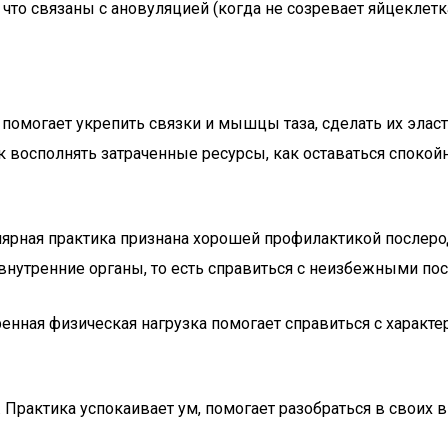
то связаны с ановуляцией (когда не созревает яйцеклетка
а помогает укрепить связки и мышцы таза, сделать их элас
 восполнять затраченные ресурсы, как оставаться спокойн
улярная практика признана хорошей профилактикой послеро
 внутренние органы, то есть справиться с неизбежными п
ренная физическая нагрузка помогает справиться с харак
м. Практика успокаивает ум, помогает разобраться в своих 