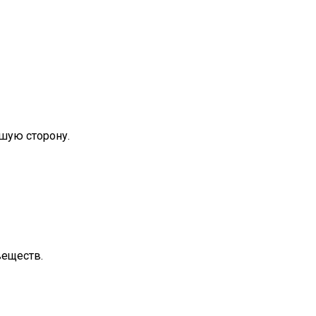
чшую сторону.
веществ.