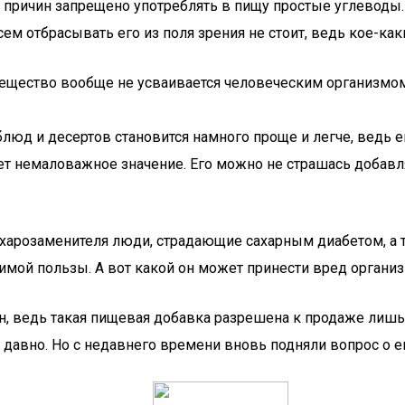
ых причин запрещено употреблять в пищу простые углевод
ем отбрасывать его из поля зрения не стоит, ведь кое-ка
 вещество вообще не усваивается человеческим организмом
юд и десертов становится намного проще и легче, ведь его
 немаловажное значение. Его можно не страшась добавлять
харозаменителя люди, страдающие сахарным диабетом, а та
ой пользы. А вот какой он может принести вред организм
н, ведь такая пищевая добавка разрешена к продаже лишь 
вно. Но с недавнего времени вновь подняли вопрос о его