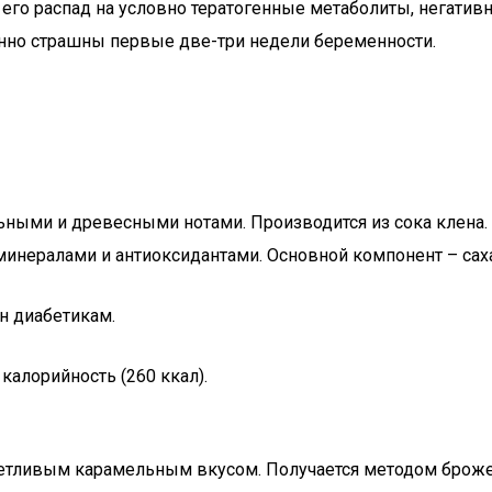
его распад на условно тератогенные метаболиты, негати
енно страшны первые две-три недели беременности.
ными и древесными нотами. Производится из сока клена. 
минералами и антиоксидантами. Основной компонент – сах
н диабетикам.
калорийность (260 ккал).
четливым карамельным вкусом. Получается методом броже