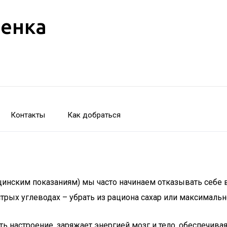
бенка
Контакты
Как добраться
цинским показаниям) мы часто начинаем отказывать себе в
рых углеводах – убрать из рациона сахар или максимально
ть настроение, заряжает энергией мозг и тело, обеспечива