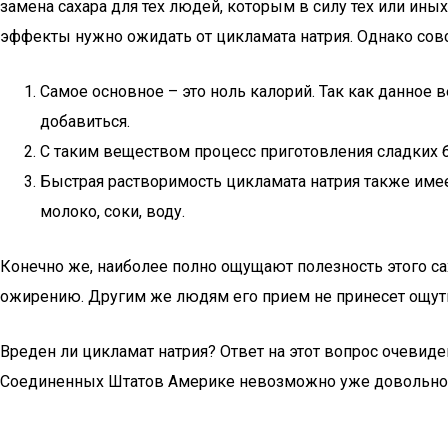
замена сахара для тех людей, которым в силу тех или ин
эффекты нужно ожидать от цикламата натрия. Однако совс
Самое основное – это ноль калорий. Так как данное
добавиться.
С таким веществом процесс приготовления сладких бл
Быстрая растворимость цикламата натрия также имеет
молоко, соки, воду.
Конечно же, наиболее полно ощущают полезность этого са
ожирению. Другим же людям его прием не принесет ощутим
Вреден ли цикламат натрия? Ответ на этот вопрос очевиде
Соединенных Штатов Америке невозможно уже довольно да