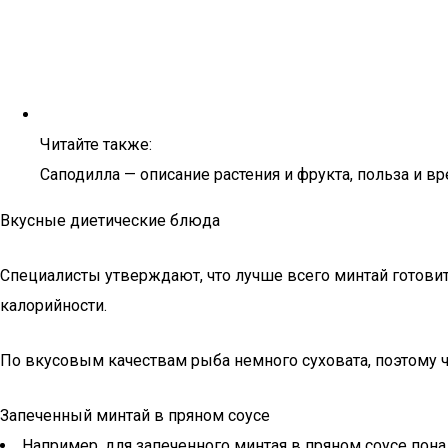
Читайте также:
Саподилла — описание растения и фрукта, польза и вр
Вкусные диетические блюда
Специалисты утверждают, что лучше всего минтай готови
калорийности.
По вкусовым качествам рыба немного суховата, поэтому ч
Запеченный минтай в пряном соусе
Например, для запеченного минтая в пряном соусе пона