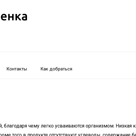
бенка
Контакты
Как добраться
й, благодаря чему легко усваиваются организмом. Низкая 
роме того в продукте отсутствуют углеводы, содержание б