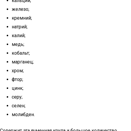
кальций;
железо;
кремний;
натрий;
калий;
медь;
кобальт;
марганец;
хром;
фтор;
цинк;
серу;
селен;
молибден.
Содержит эта ячменная крупа и большое количество