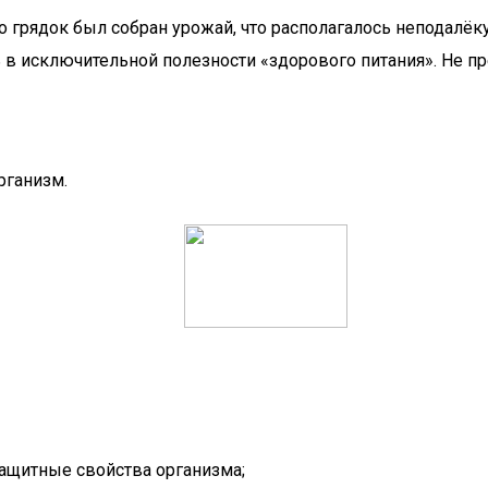
о грядок был собран урожай, что располагалось неподалёк
ь в исключительной полезности «здорового питания». Не п
рганизм.
ащитные свойства организма;