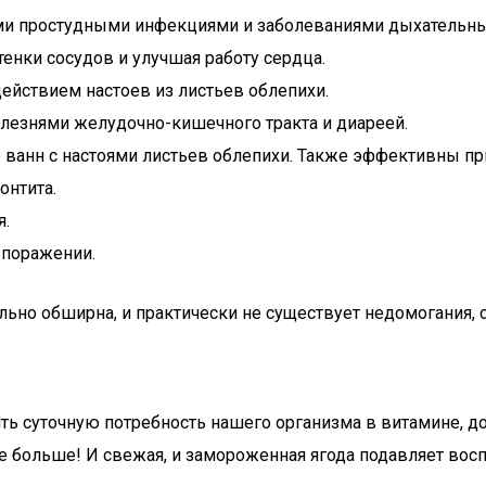
и простудными инфекциями и заболеваниями дыхательных
енки сосудов и улучшая работу сердца.
действием настоев из листьев облепихи.
олезнями желудочно-кишечного тракта и диареей.
 ванн с настоями листьев облепихи. Также эффективны пр
онтита.
я.
 поражении.
льно обширна, и практически не существует недомогания, 
ь суточную потребность нашего организма в витамине, до
е больше! И свежая, и замороженная ягода подавляет вос