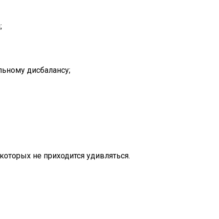
;
льному дисбалансу;
оторых не приходится удивляться.