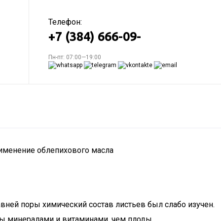
Телефон:
+7 (384) 666-09-
Пн-пт: 07:00—19:00
рименение облепихового масла
авней поры химический состав листьев был слабо изучен.
аты минералами и витаминами, чем плоды.