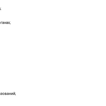
;
ганах;
азований;