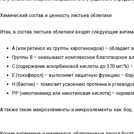
Химический состав и ценность листьев облепихи
Итак, в состав листьев облепихи входят следующие витам
А (или ретинол из группы каротиноидов) – обладает
Группы В – оказывают комплексное благотворное вл
С (содержание аскорбиновой кислоты до 370 мг/%) –
Е (токоферол) – выполняет защитную функцию – бор
Н (биотин) – помогает усвоению протеина и углеводо
РР (никотинамид или никотиновая кислота) – нормал
А также такие макроэлементы и микроэлементы как: бор, ж
Кроме витаминов и минералов, облепиховые листья богат