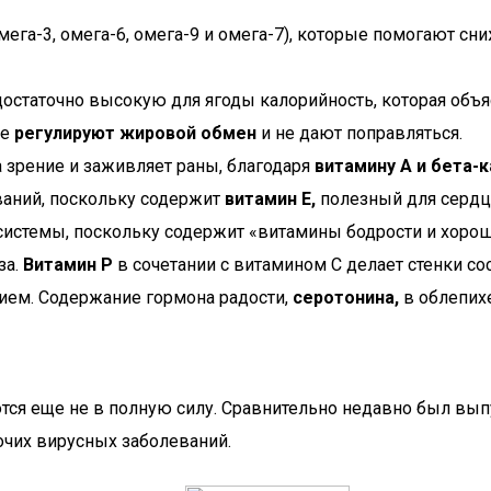
мега-3, омега-6, омега-9 и омега-7), которые помогают сн
достаточно высокую для ягоды калорийность, которая объя
ые
регулируют жировой обмен
и не дают поправляться.
а зрение и заживляет раны, благодаря
витамину А и бета-к
ваний, поскольку содержит
витамин Е,
полезный для сердц
 системы, поскольку содержит «витамины бодрости и хоро
за.
Витамин Р
в сочетании с витамином С делает стенки со
ием. Содержание гормона радости,
серотонина,
в облепихе
тся еще не в полную силу. Сравнительно недавно был вы
очих вирусных заболеваний.