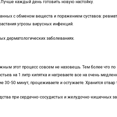
. Лучше каждый день готовить новую настойку.
анных с обменом веществ и поражением суставов: ревматиз
растания угрозы вирусных инфекций.
ых дерматологических заболеваниях.
ожным этот процесс совсем не назовешь. Тем более что п
истьев на 1 литр кипятка и нагреваете все на очень медл
ние 30-50 минут, процеживаете и остужаете. Хранится отва
дства при сердечно-сосудистых и желудочно-кишечных заб