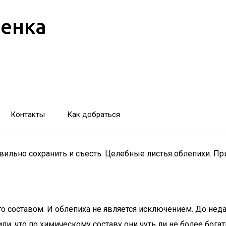
бенка
Контакты
Как добраться
авильно сохранить и съесть. Целебные листья облепихи. П
го составом. И облепиха не является исключением. До нед
ли, что по химическому составу они чуть ли не более бог