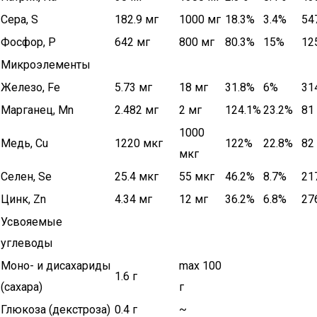
Сера, S
182.9 мг
1000 мг
18.3%
3.4%
54
Фосфор, P
642 мг
800 мг
80.3%
15%
12
Микроэлементы
Железо, Fe
5.73 мг
18 мг
31.8%
6%
31
Марганец, Mn
2.482 мг
2 мг
124.1%
23.2%
81 
1000
Медь, Cu
1220 мкг
122%
22.8%
82 
мкг
Селен, Se
25.4 мкг
55 мкг
46.2%
8.7%
21
Цинк, Zn
4.34 мг
12 мг
36.2%
6.8%
27
Усвояемые
углеводы
Моно- и дисахариды
max 100
1.6 г
(сахара)
г
Глюкоза (декстроза)
0.4 г
~