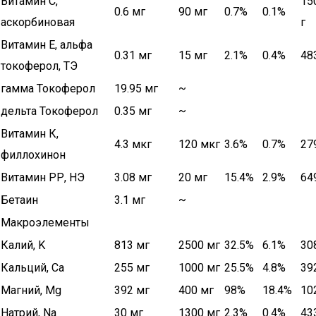
Витамин C,
15
0.6 мг
90 мг
0.7%
0.1%
аскорбиновая
г
Витамин Е, альфа
0.31 мг
15 мг
2.1%
0.4%
48
токоферол, ТЭ
гамма Токоферол
19.95 мг
~
дельта Токоферол
0.35 мг
~
Витамин К,
4.3 мкг
120 мкг
3.6%
0.7%
27
филлохинон
Витамин РР, НЭ
3.08 мг
20 мг
15.4%
2.9%
64
Бетаин
3.1 мг
~
Макроэлементы
Калий, K
813 мг
2500 мг
32.5%
6.1%
30
Кальций, Ca
255 мг
1000 мг
25.5%
4.8%
39
Магний, Mg
392 мг
400 мг
98%
18.4%
10
Натрий, Na
30 мг
1300 мг
2.3%
0.4%
43