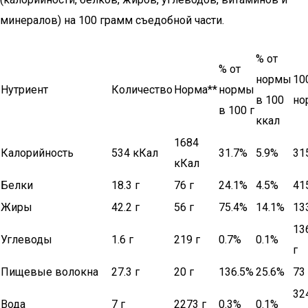
минералов) на 100 грамм съедобной части.
% от
% от
нормы
10
Нутриент
Количество
Норма**
нормы
в 100
но
в 100 г
ккал
1684
Калорийность
534 кКал
31.7%
5.9%
31
кКал
Белки
18.3 г
76 г
24.1%
4.5%
41
Жиры
42.2 г
56 г
75.4%
14.1%
13
13
Углеводы
1.6 г
219 г
0.7%
0.1%
г
Пищевые волокна
27.3 г
20 г
136.5%
25.6%
73 
32
Вода
7 г
2273 г
0.3%
0.1%