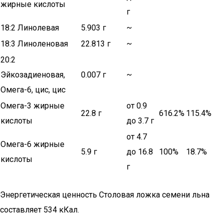
жирные кислоты
г
18:2 Линолевая
5.903 г
~
18:3 Линоленовая
22.813 г
~
20:2
Эйкозадиеновая,
0.007 г
~
Омега-6, цис, цис
Омега-3 жирные
от 0.9
22.8 г
616.2%
115.4%
кислоты
до 3.7 г
от 4.7
Омега-6 жирные
5.9 г
до 16.8
100%
18.7%
кислоты
г
Энергетическая ценность Столовая ложка семени льна
составляет 534 кКал.