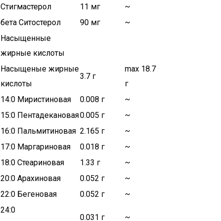
Стигмастерол
11 мг
~
бета Ситостерол
90 мг
~
Насыщенные
жирные кислоты
Насыщеные жирные
max 18.7
3.7 г
кислоты
г
14:0 Миристиновая
0.008 г
~
15:0 Пентадекановая
0.005 г
~
16:0 Пальмитиновая
2.165 г
~
17:0 Маргариновая
0.018 г
~
18:0 Стеариновая
1.33 г
~
20:0 Арахиновая
0.052 г
~
22:0 Бегеновая
0.052 г
~
24:0
0.031 г
~