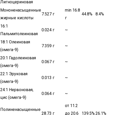
Лигноцериновая
Мононенасыщенные
min 16.8
7.527 г
44.8%
8.4%
жирные кислоты
г
16:1
0.024 г
~
Пальмитолеиновая
18:1 Олеиновая
7.359 г
~
(омега-9)
20:1 Гадолеиновая
0.067 г
~
(омега-9)
22:1 Эруковая
0.013 г
~
(омега-9)
24:1 Нервоновая,
0.064 г
~
цис (омега-9)
от 11.2
Полиненасыщенные
28.73 г
до 20.6
139.5%
26.1%