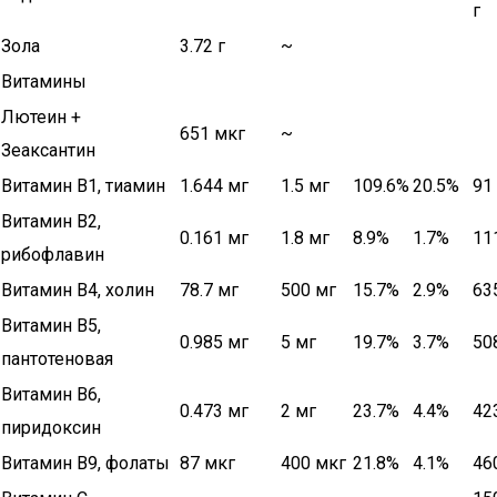
г
Зола
3.72 г
~
Витамины
Лютеин +
651 мкг
~
Зеаксантин
Витамин В1, тиамин
1.644 мг
1.5 мг
109.6%
20.5%
91 
Витамин В2,
0.161 мг
1.8 мг
8.9%
1.7%
11
рибофлавин
Витамин В4, холин
78.7 мг
500 мг
15.7%
2.9%
63
Витамин В5,
0.985 мг
5 мг
19.7%
3.7%
50
пантотеновая
Витамин В6,
0.473 мг
2 мг
23.7%
4.4%
42
пиридоксин
Витамин В9, фолаты
87 мкг
400 мкг
21.8%
4.1%
46