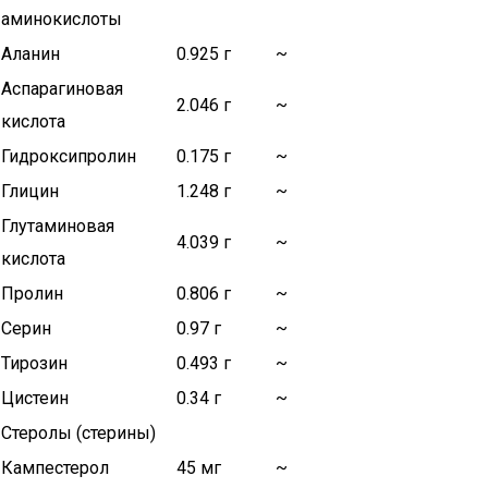
аминокислоты
Аланин
0.925 г
~
Аспарагиновая
2.046 г
~
кислота
Гидроксипролин
0.175 г
~
Глицин
1.248 г
~
Глутаминовая
4.039 г
~
кислота
Пролин
0.806 г
~
Серин
0.97 г
~
Тирозин
0.493 г
~
Цистеин
0.34 г
~
Стеролы (стерины)
Кампестерол
45 мг
~