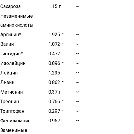
Сахароза
1.15 г
~
Незаменимые
аминокислоты
Аргинин*
1.925 г
~
Валин
1.072 г
~
Гистидин*
0.472 г
~
Изолейцин
0.896 г
~
Лейцин
1.235 г
~
Лизин
0.862 г
~
Метионин
0.37 г
~
Треонин
0.766 г
~
Триптофан
0.297 г
~
Фенилаланин
0.957 г
~
Заменимые