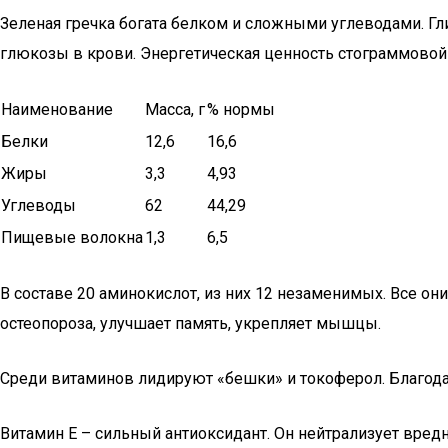
Зеленая гречка богата белком и сложными углеводами. Гл
глюкозы в крови. Энергетическая ценность стограммовой
Наименование
Масса, г
% нормы
Белки
12,6
16,6
Жиры
3,3
4,93
Углеводы
62
44,29
Пищевые волокна
1,3
6,5
В составе 20 аминокислот, из них 12 незаменимых. Все о
остеопороза, улучшает память, укрепляет мышцы.
Среди витаминов лидируют «бешки» и токоферол. Благода
Витамин E – сильный антиоксидант. Он нейтрализует вре