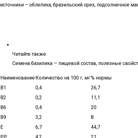
источники – облепиха, бразильский орех, подсолнечное ма
Читайте также:
Семена базилика — пищевой состав, полезные свойств
Наименование
Количество на 100 г, мг
% нормы
B1
0,4
26,7
B2
0,2
11,1
B6
0,4
20
B9
3,2
8
E
6,7
44,7
PP
4,2
21