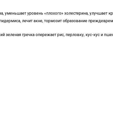
за, уменьшает уровень «плохого» холестерина, улучшает к
эпидермиса, лечит акне, тормозит образование преждевре
й зеленая гречка опережает рис, перловку, кус-кус и пше