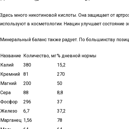
Здесь много никотиновой кислоты. Она защищает от артро
используют в косметологии. Ниацин улучшает состояние 
Минеральный баланс также радует. По большинству позици
Название
Количество, мг
% дневной нормы
Калий
380
15,2
Кремний
81
270
Магний
200
50
Сера
88
8,8
Фосфор
296
37
Железо
6,7
37,2
Марганец
1,56
78