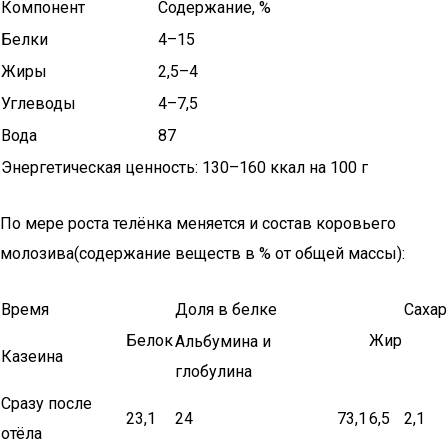
Компонент
Содержание, %
Белки
4–15
Жиры
2,5–4
Углеводы
4–7,5
Вода
87
Энергетическая ценность: 130–160 ккал на 100 г
По мере роста телёнка меняется и состав коровьего
молозива(содержание веществ в % от общей массы):
Время
Доля в белке
Сахар
Белок
Жир
Альбумина и
Казеина
глобулина
Сразу после
23,1
24
73,1
6,5
2,1
отёла