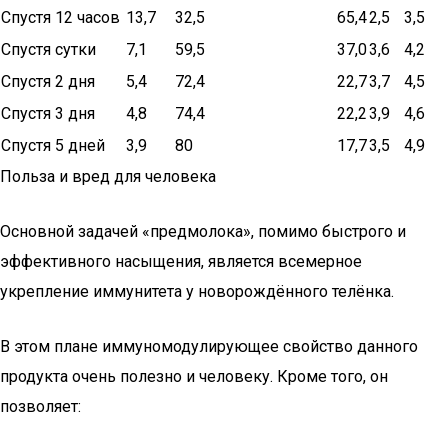
Спустя 12 часов
13,7
32,5
65,4
2,5
3,5
Спустя сутки
7,1
59,5
37,0
3,6
4,2
Спустя 2 дня
5,4
72,4
22,7
3,7
4,5
Спустя 3 дня
4,8
74,4
22,2
3,9
4,6
Спустя 5 дней
3,9
80
17,7
3,5
4,9
Польза и вред для человека
Основной задачей «предмолока», помимо быстрого и
эффективного насыщения, является всемерное
укрепление иммунитета у новорождённого телёнка.
В этом плане иммуномодулирующее свойство данного
продукта очень полезно и человеку. Кроме того, он
позволяет: