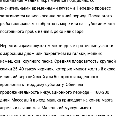
выживание малька, икра мечется порционно, со
значительными временными паузами. Нередко процесс
затягивается на весь осенне-зимний период. После этого
рыба возвращается обратно в море или на глубокие места
постоянного пребывания в реке или озере.
Нерестилищами служат мелководные проточные участки
с заросшим дном или покрытием из гальки, мелких
камешков, крупного песка. Средняя плодовитость крупной
самки 25-40 тысяч икринок, которые имеют желтый окрас
и липкий верхний слой для быстрого и надежного
крепления к твердому субстрату. Обычная
продолжительность инкубационного периода – 180-200
дней. Массовый выход малька припадает на конец марта,
апрель и начало мая. Маленький муксун имеет
характерный тигровый окрас для маскировки и сразу же