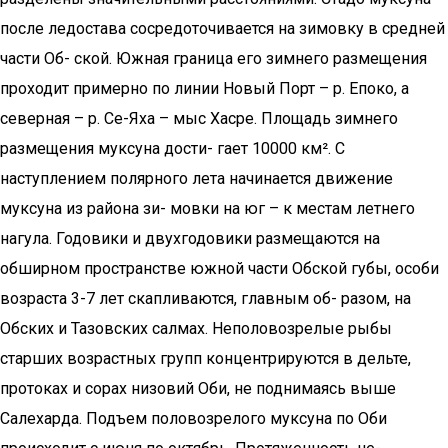
после ледостава сосредоточивается на зимовку в средней
части Об- ской. Южная граница его зимнего размещения
проходит примерно по линии Новый Порт – р. Епоко, а
северная – р. Се-Яха – мыс Хасре. Площадь зимнего
размещения муксуна дости- гает 10000 км². С
наступлением полярного лета начинается движение
муксуна из района зи- мовки на юг – к местам летнего
нагула. Годовики и двухгодовики размещаются на
обширном пространстве южной части Обской губы, особи
возраста 3-7 лет скапливаются, главным об- разом, на
Обских и Тазовских салмах. Неполовозрелые рыбы
старших возрастных групп концентрируются в дельте,
протоках и сорах низовий Оби, не поднимаясь выше
Салехарда. Подъем половозрелого муксуна по Оби