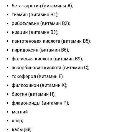
бета-каротин (витамины А);
тиамин (витамин В1);
рибофлавин (витамин В2);
ниацин (витамин В3);
пантотеновая кислота (витамин В5);
пиридоксин (витамин В6);
фолиевая кислота (витамин В9);
аскорбиновая кислота (витамин С);
токоферол (витамин Е);
филлохинон (витамин К);
биотин (витамин H);
флавоноиды (витамин P);
магний;
хлор;
кальций;