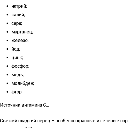
натрий;
калий;
сера;
марганец;
железо;
йод;
цинк;
фосфор;
медь;
молибден;
фтор.
Источник витамина С…
Свежий сладкий перец – особенно красные и зеленые сорта