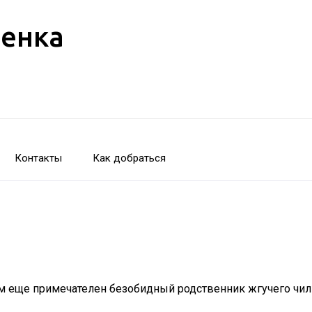
бенка
Контакты
Как добраться
ем еще примечателен безобидный родственник жгучего чил