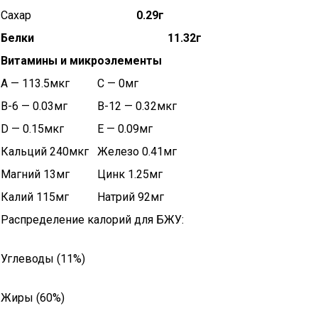
Сахар
0.29г
Белки
11.32г
Витамины и микроэлементы
A — 113.5мкг
C — 0мг
B-6 — 0.03мг
B-12 — 0.32мкг
D — 0.15мкг
E — 0.09мг
Кальций 240мкг
Железо 0.41мг
Магний 13мг
Цинк 1.25мг
Калий 115мг
Натрий 92мг
Распределение калорий для БЖУ:
Углеводы (11%)
Жиры (60%)