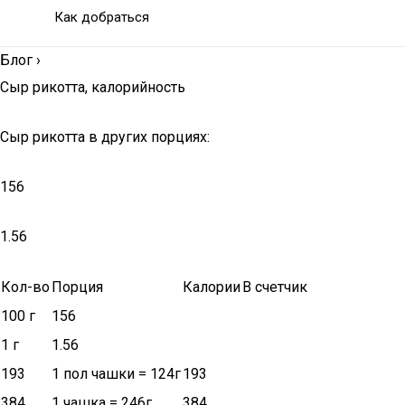
Как добраться
Блог
›
Сыр рикотта, калорийность
Сыр рикотта в других порциях:
156
1.56
Кол-во
Порция
Калории
В счетчик
100 г
156
1 г
1.56
193
1 пол чашки = 124г
193
384
1 чашка = 246г
384