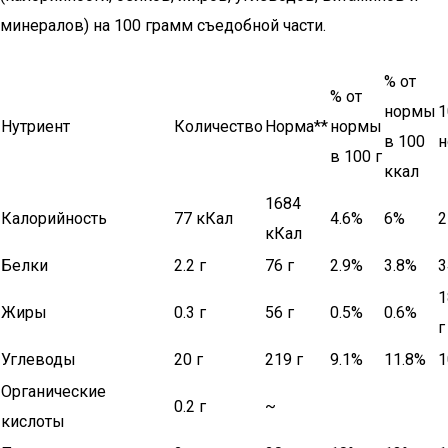
минералов) на 100 грамм съедобной части.
% от
% от
нормы
1
Нутриент
Количество
Норма**
нормы
в 100
в 100 г
ккал
1684
Калорийность
77 кКал
4.6%
6%
2
кКал
Белки
2.2 г
76 г
2.9%
3.8%
3
1
Жиры
0.3 г
56 г
0.5%
0.6%
г
Углеводы
20 г
219 г
9.1%
11.8%
1
Органические
0.2 г
~
кислоты