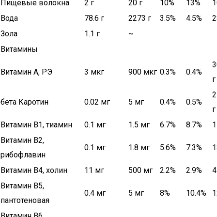
Пищевые волокна
2 г
20 г
10%
13%
1
Вода
78.6 г
2273 г
3.5%
4.5%
2
Зола
1.1 г
~
Витамины
3
Витамин А, РЭ
3 мкг
900 мкг
0.3%
0.4%
г
2
бета Каротин
0.02 мг
5 мг
0.4%
0.5%
г
Витамин В1, тиамин
0.1 мг
1.5 мг
6.7%
8.7%
1
Витамин В2,
0.1 мг
1.8 мг
5.6%
7.3%
1
рибофлавин
Витамин В4, холин
11 мг
500 мг
2.2%
2.9%
4
Витамин В5,
0.4 мг
5 мг
8%
10.4%
1
пантотеновая
Витамин В6,