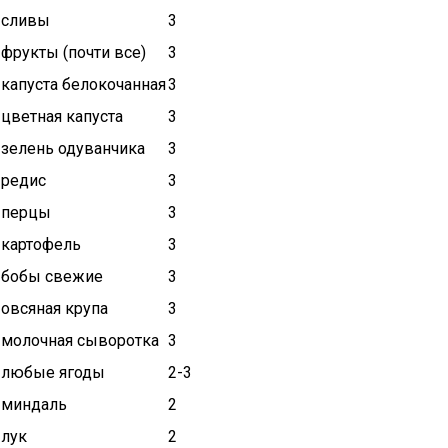
сливы
3
фрукты (почти все)
3
капуста белокочанная
3
цветная капуста
3
зелень одуванчика
3
редис
3
перцы
3
картофель
3
бобы свежие
3
овсяная крупа
3
молочная сыворотка
3
любые ягоды
2-3
миндаль
2
лук
2