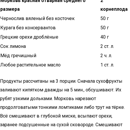
Морковь красная отварная среднего
2
размера
корнеплода
Чернослив вяленый без косточек
50 г
Курага без консервантов
50 г
Грецкие орехи дроблёные
40 г
Сок лимона
2 ст. л.
Мёд гречишный
2 ч. л.
Любое растительное масло
1 ст. л.
Продукты рассчитаны на 3 порции. Сначала сухофрукты
заливают кипятком дважды на 5 мин., обсушивают. Их
рубят узкими дольками. Морковь нарезают
продолговатыми тонкими ломтиками либо трут на тёрке.
Всё смешивают в глубокой миске, всыпают орехи,
заранее подсушенные на сухой сковороде. Смешивают