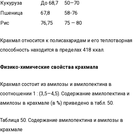
Кукуруза
До 68,7
50—70
Пшеница
67,8
58-76
Рис
76,75
75 — 80
Крахмал относится к полисахаридам и его теплотворная
спо­собность находится в пределах 418 ккал.
Физико-химические свойства крахмала
Крахмал состоит из амилозы и амилопектинa в
соотношении 1 : (3,5—4,5). Содержание амилопектина и
амилозы в крахмале (в %) приведено в табл. 50.
Таблица 50. Содержание амилопектина и амилозы в
крахмале