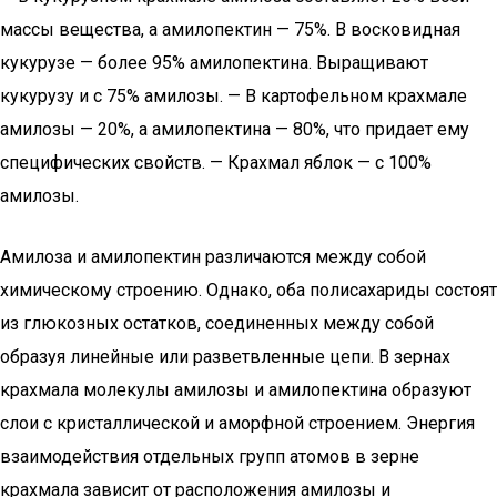
массы вещества, а амилопектин — 75%. В восковидная
кукурузе — более 95% амилопектина. Выращивают
кукурузу и с 75% амилозы. — В картофельном крахмале
амилозы — 20%, а амилопектина — 80%, что придает ему
специфических свойств. — Крахмал яблок — с 100%
амилозы.
Амилоза и амилопектин различаются между собой
химическому строению. Однако, оба полисахариды состоят
из глюкозных остатков, соединенных между собой
образуя линейные или разветвленные цепи. В зернах
крахмала молекулы амилозы и амилопектина образуют
слои с кристаллической и аморфной строением. Энергия
взаимодействия отдельных групп атомов в зерне
крахмала зависит от расположения амилозы и