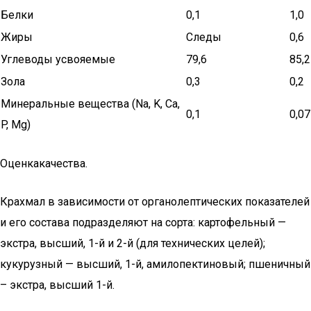
Белки
0,1
1,0
Жиры
Следы
0,6
Углеводы усвояемые
79,6
85,2
Зола
0,3
0,2
Минеральные вещества (Na, K, Сa,
0,1
0,07
P, Mg)
Оценкакачества.
Крахмал в зависимости от органолептических показателей
и его состава подразделяют на сорта: картофельный —
экстра, высший, 1-й и 2-й (для технических целей);
кукурузный — высший, 1-й, амилопектиновый; пшеничный
– экстра, высший 1-й.