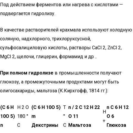
Под действием ферментов или нагрева с кислотами —
подвергается гидролизу.
В качестве растворителей крахмала используют холодную
соляную, надхлорного, трихлоруксусной,
сульфосалициловую кислоты, растворы CaCl 2, ZnCl 2,
MgCl 2, щелочи, глицерин, формамид и др ..
При полном гидролизе
в промышленности получают
глюкозу, а промежуточными продуктами могут быть
олигосахариды, мальтоза (К.Кирхгофф, 1814 гг.):
(С 6 ​​Н
Н 2 О
(С 6 ​​Н 10О 5)
Т
n / 2 С 12 Н 22
n С 6 Н 12
Н
10О 5)
180 °
m
°
О 11
О 6
+
n
C
Декстрины
C
Мальтоза
Глюкоза