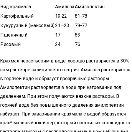
Вид крахмала
Амилоза
Амилопектин
Картофельный
19 22
81-78
Кукурузный (маисовый)
21—23
79-77
Пшеничный
17
83
Рисовый
24
76
Крахмал нерастворим в воде, хорошо растворяется в 30%-
ном растворе салицилового натрия. Амилоза растворяется
в горячей во­де и образует прозрачные растворы.
Амилопектин растворяется в воде при нагревании под
давлением. При этом получаются вязкие растворы. В
горячей воде без повышенного давления амилопектин
набухает. При заваривании крахмала с водой образуется
крах^ мальный клейстер, который состоит из коллоидного
раствора ами­лозы с распределенными в нем набухшими