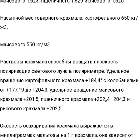
маи­сового 1,623, пшеничного 1,629 и рисового 1,620.
Насыпной вес товарного крахмала: картофельного 650 кг/
ж3,
маисового 550 кг/м3.
Растворы крахмала способны вращать плоскость
поляризации светового луча в поляриметре. Удельное
вращение картофельного крахмала +184,4° с колебаниями
от +177,19 до +204,3; удельное вращение маисового
крахмала +201,5; пшеничного крахмала +202„4—204,3 и
рисового крахмала +202,5.
Скорость осахаривания крахмала выражается в
миллиграммах мальтозы на 1 г крахмала, она зависит от