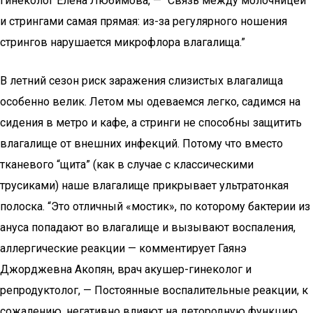
гинеколог Елена Любимова, — “Связь между молочницей
и стрингами самая прямая: из-за регулярного ношения
стрингов нарушается микрофлора влагалища.”
В летний сезон риск заражения слизистых влагалища
особенно велик. Летом мы одеваемся легко, садимся на
сидения в метро и кафе, а стринги не способны защитить
влагалище от внешних инфекций. Потому что вместо
тканевого “щита” (как в случае с классическими
трусиками) наше влагалище прикрывает ультратонкая
полоска. “Это отличный «мостик», по которому бактерии из
ануса попадают во влагалище и вызывают воспаления,
аллергические реакции — комментирует Гаянэ
Джорджевна Акопян, врач акушер-гинеколог и
репродуктолог, — Постоянные воспалительные реакции, к
сожалению, негативно влияют на детородную функцию.