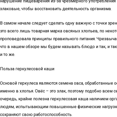
нарушение пищеварения из-за чрезмерного употребления з
злаковые, чтобы восстановить деятельность организма.
В самом начале следует сделать одну важную с точки зрени
это всего лишь товарная марка овсяных хлопьев, по нек
проповедовала принципы правильного питания. Чрезвычайн
что в нашем обзоре мы будем называть блюдо и так, и так —
и то же.
Польза геркулесовой каши
Основой геркулеса являются семена овса, обработанные 
именно в хлопья. Овёс – это злак, поэтому подобно всем
очередь, крайне полезна геркулесовая каша наличием орг
людям, испытывающим повышенные физические нагрузки.
сохраняют свою работоспособность.