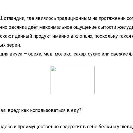
отландии, где являлось традиционным на протяжении сотен
менно овсянка даёт максимальное ощущение сытости желуд
ают данный продукт именно в хлопьях, поскольку такая ф
ых зерен.
я вкуса — орехи, мёд, молоко, сахар, сухие или свежие фр
а, вред: как использоваться в еду?
декс и преимущественно содержит в себе белки и углевод