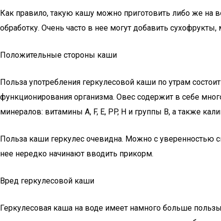
Как правило, такую кашу можно приготовить либо же на в
обработку. Очень часто в нее могут добавить сухофрукты, м
Положительные стороны каши
Польза употребления геркулесовой каши по утрам состоит
функционирования организма. Овес содержит в себе много
минералов: витамины A, F, E, PP, H и группы В, а также ка
Польза каши геркулес очевидна. Можно с уверенностью ска
нее нередко начинают вводить прикорм.
Вред геркулесовой каши
Геркулесовая каша на воде имеет намного больше пользы,