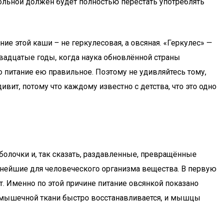
больной должен будет полностью перестать употреблять
ие этой каши – не геркулесовая, а овсяная. «Геркулес» —
вадцатые годы, когда наука обновлённой страны
о питание ею правильное. Поэтому не удивляйтесь тому,
дивит, потому что каждому известно с детства, что это одно
олочки и, так сказать, раздавленные, превращённые
езнейшие для человеческого организма вещества. В первую
. Именно по этой причине питание овсянкой показано
 мышечной ткани быстро восстанавливается, и мышцы