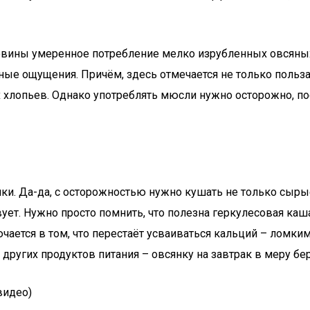
овины умеренное потребление мелко изрубленных овсяных
ые ощущения. Причём, здесь отмечается не только польза
 хлопьев. Однако употреблять мюсли нужно осторожно, по
. Да-да, с осторожностью нужно кушать не только сырые х
твует. Нужно просто помнить, что полезна геркулесовая к
ается в том, что перестаёт усваиваться кальций – ломким
 других продуктов питания – овсянку на завтрак в меру бер
видео)