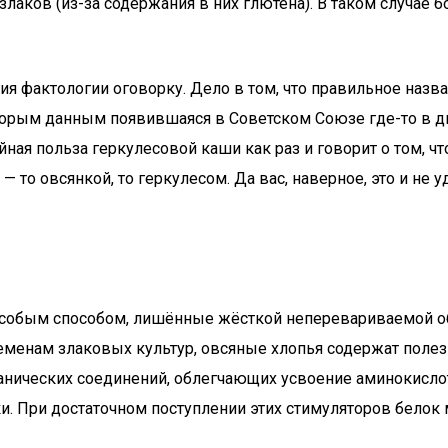
лаков (из-за содержания в них глютена). В таком случае 
я фактологии оговорку. Дело в том, что правильное назван
оторым данным появившаяся в Советском Союзе где-то в д
ая польза геркулесовой каши как раз и говорит о том, чт
 то овсянкой, то геркулесом. Да вас, наверное, это и не у
особым способом, лишённые жёсткой неперевариваемой об
 семенам злаковых культур, овсяные хлопья содержат пол
анических соединений, облегчающих усвоение аминокислот
 При достаточном поступлении этих стимуляторов белок