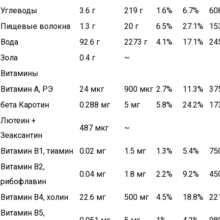
Углеводы
3.6 г
219 г
1.6%
6.7%
60
Пищевые волокна
1.3 г
20 г
6.5%
27.1%
15
Вода
92.6 г
2273 г
4.1%
17.1%
24
Зола
0.4 г
~
Витамины
Витамин А, РЭ
24 мкг
900 мкг
2.7%
11.3%
37
бета Каротин
0.288 мг
5 мг
5.8%
24.2%
17
Лютеин +
487 мкг
~
Зеаксантин
Витамин В1, тиамин
0.02 мг
1.5 мг
1.3%
5.4%
75
Витамин В2,
0.04 мг
1.8 мг
2.2%
9.2%
45
рибофлавин
Витамин В4, холин
22.6 мг
500 мг
4.5%
18.8%
22
Витамин В5,