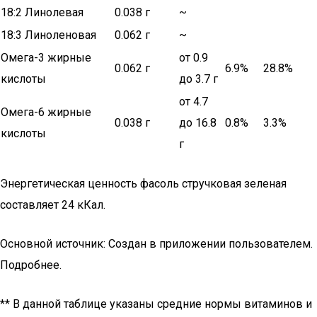
18:2 Линолевая
0.038 г
~
18:3 Линоленовая
0.062 г
~
Омега-3 жирные
от 0.9
0.062 г
6.9%
28.8%
кислоты
до 3.7 г
от 4.7
Омега-6 жирные
0.038 г
до 16.8
0.8%
3.3%
кислоты
г
Энергетическая ценность фасоль стручковая зеленая
составляет 24 кКал.
Основной источник: Создан в приложении пользователем.
Подробнее.
** В данной таблице указаны средние нормы витаминов и