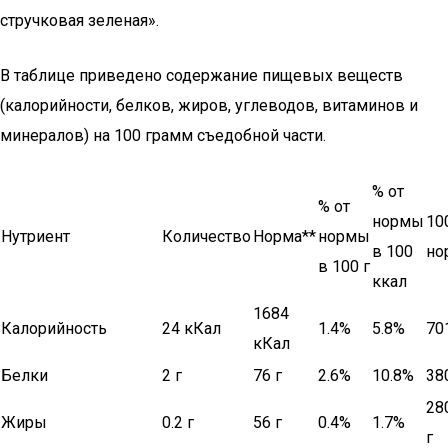
стручковая зеленая».
В таблице приведено содержание пищевых веществ
(калорийности, белков, жиров, углеводов, витаминов и
минералов) на 100 грамм съедобной части.
% от
% от
нормы
10
Нутриент
Количество
Норма**
нормы
в 100
но
в 100 г
ккал
1684
Калорийность
24 кКал
1.4%
5.8%
70
кКал
Белки
2 г
76 г
2.6%
10.8%
38
28
Жиры
0.2 г
56 г
0.4%
1.7%
г