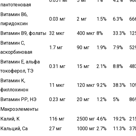
0.051 мг
5 мг
1%
4.2%
98
пантотеновая
Витамин В6,
0.03 мг
2 мг
1.5%
6.3%
66
пиридоксин
Витамин В9, фолаты
32 мкг
400 мкг
8%
33.3%
12
Витамин C,
1.7 мг
90 мг
1.9%
7.9%
52
аскорбиновая
Витамин Е, альфа
0.31 мг
15 мг
2.1%
8.8%
48
токоферол, ТЭ
Витамин К,
11 мкг
120 мкг
9.2%
38.3%
10
филлохинон
Витамин РР, НЭ
0.23 мг
20 мг
1.2%
5%
86
Макроэлементы
Калий, K
116 мг
2500 мг
4.6%
19.2%
21
Кальций, Ca
27 мг
1000 мг
2.7%
11.3%
37