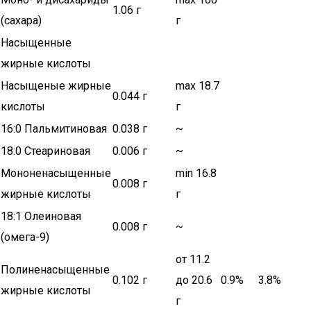
1.06 г
(сахара)
г
Насыщенные
жирные кислоты
Насыщеные жирные
max 18.7
0.044 г
кислоты
г
16:0 Пальмитиновая
0.038 г
~
18:0 Стеариновая
0.006 г
~
Мононенасыщенные
min 16.8
0.008 г
жирные кислоты
г
18:1 Олеиновая
0.008 г
~
(омега-9)
от 11.2
Полиненасыщенные
0.102 г
до 20.6
0.9%
3.8%
жирные кислоты
г