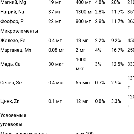
Магний, Mg
19 мг
400 мг
4.8%
20%
21
Натрий, Na
37 мг
1300 мг
2.8%
11.7%
35
Фосфор, P
22 мг
800 мг
2.8%
11.7%
36
Микроэлементы
Железо, Fe
0.4 мг
18 мг
2.2%
9.2%
45
Марганец, Mn
0.08 мг
2 мг
4%
16.7%
25
1000
Медь, Cu
30 мкг
3%
12.5%
33
мкг
13
Селен, Se
0.4 мкг
55 мкг
0.7%
2.9%
г
12
Цинк, Zn
0.1 мг
12 мг
0.8%
3.3%
г
Усвояемые
углеводы
Моно- и дисахариды
max 100