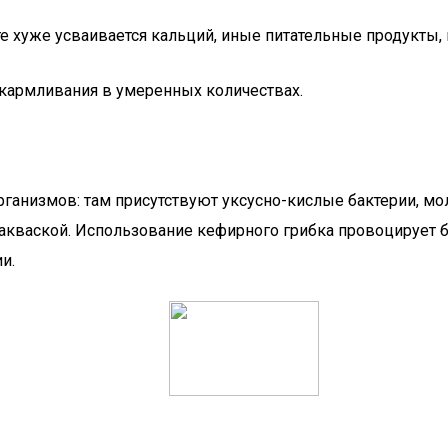
 хуже усваивается кальций, иные питательные продукты, 
кармливания в умеренных количествах.
рганизмов: там присутствуют уксусно-кислые бактерии, м
акваской. Использование кефирного грибка провоцирует б
и.