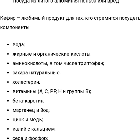
Посуда из литого алюминия польза или вред
Кефир – любимый продукт для тех, кто стремится похудеть
компоненты:
вода;
жирные и органические кислоты;
аминокислоты, в том числе триптофан;
сахара натуральные;
холестерин;
витамины (A, C, PP, H и группы B);
бета-каротин;
марганец и йод;
цинк и медь;
калий с кальцием;
сера и фосфор;