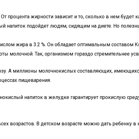
. От процента жирности зависит и то, сколько в нем будет
й напиток подойдет людям, сидящим на диете. Но полезны
ислом жира в 3.2 %. Он обладает оптимальным составом Кк
лоты молочной. Так, организмом гораздо стремительнее ус
зу. А миллионы молочнокислых составляющих, имеющихся 
оцессах пищеварения.
нокислый напиток в желудке гарантирует прокислую среду
х возрастов. В детском возрасте можно дать ребенку в к