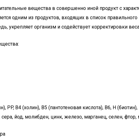
питательные вещества в совершенно иной продукт с харак
яется одним из продуктов, входящих в список правильного
дь, укрепляет организм и содействует корректировки веса
ещества:
, PP, B4 (холин), B5 (пантотеновая кислота), B6, Н (биотин),
сера, йод, молибден, цинк, железо, марганец, селен, фтор, 