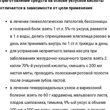
Приготовление средств на основе уксусной кислоты
отличается в зависимости от цели применения
:
в лечении гинекологических патологий, бессонницы
и головной боли: взять 1 ст.л. 5%-го уксуса, развести
в 1 л воды, делать спринцевание влагалища разово в
день или принимать внутрь по 1 ст.л. трижды в день;
для устранения неприятного запаха изо рта при
заболеваниях желудочно-кишечного тракта: взять 2
капли 70%-й уксусной кислоты, смешать с 200 мл
настоя мяты, проводить полоскания ротовой полости
после очищения зубов пастой;
в лечении геморроидальных узлов и варикозной
болезни: взять по 60 г кардамона, мальвового листа,
плодов шиповника, тимьяна, 9%-ый уксус в объеме
100 мл и 300 мл воды, смешать, настоять в течение