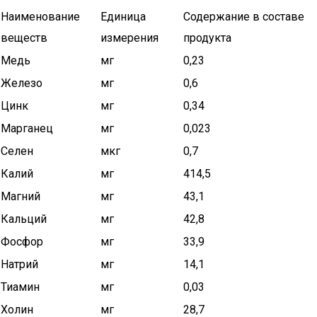
Наименование
Единица
Содержание в составе
веществ
измерения
продукта
Медь
мг
0,23
Железо
мг
0,6
Цинк
мг
0,34
Марганец
мг
0,023
Селен
мкг
0,7
Калий
мг
414,5
Магний
мг
43,1
Кальций
мг
42,8
Фосфор
мг
33,9
Натрий
мг
14,1
Тиамин
мг
0,03
Холин
мг
28,7