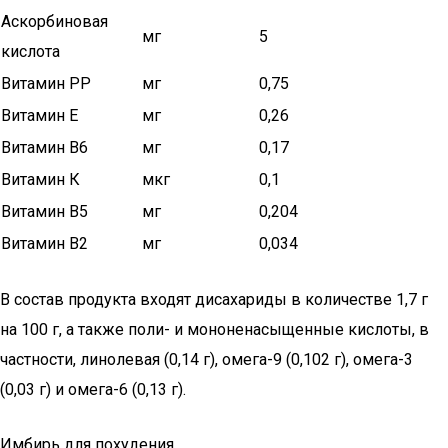
Аскорбиновая
мг
5
кислота
Витамин РР
мг
0,75
Витамин Е
мг
0,26
Витамин В6
мг
0,17
Витамин К
мкг
0,1
Витамин В5
мг
0,204
Витамин В2
мг
0,034
В состав продукта входят дисахариды в количестве 1,7 г
на 100 г, а также поли- и мононенасыщенные кислоты, в
частности, линолевая (0,14 г), омега-9 (0,102 г), омега-3
(0,03 г) и омега-6 (0,13 г).
Имбирь для похудения