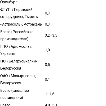
Оренбург
ФГУП «Тыретский
0,3
солерудник», Тыреть
«Астрасоль», Астрахань
0,3
Всего (Российские
3,2–3,5
производители)
ГПО «Артёмсоль»,
1,0
Украина
ПО «Беларуськалий»,
0,5
Белоруссия
ОАО «Мозырьсоль»,
0,1
Белоруссия
Всего (внешние
1–1,6
поставщики)
Всего
4,8–5,1