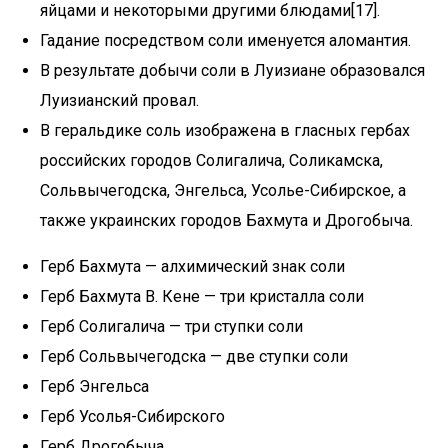
яйцами и некоторыми другими блюдами[17].
Гадание посредством соли именуется аломантия.
В результате добычи соли в Луизиане образовался
Луизианский провал.
В геральдике соль изображена в гласных гербах
российских городов Солигалича, Соликамска,
Сольвычегодска, Энгельса, Усолье-Сибирское, а
также украинских городов Бахмута и Дрогобыча.
Герб Бахмута — алхимический знак соли
Герб Бахмута В. Кене — три кристалла соли
Герб Солигалича — три ступки соли
Герб Сольвычегодска — две ступки соли
Герб Энгельса
Герб Усолья-Сибирского
Герб Дрогобыча