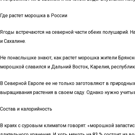
Где растет морошка в России
Ягоды встречаются на северной части обеих полушарий. На
и Сахалине.
Не понаслышке знают, как растет морошка жители Брянско
морошкой славился и Дальний Восток, Карелия, республик
В Северной Европе ее не только заготовляют в природных
выращивания растения в своем саду. Однако нужно учитыв
Состав и калорийность
В краях с суровым климатом говорят: «морошкой запастис
длительного хранения. И хоть мякоть на 83 % состоит из в