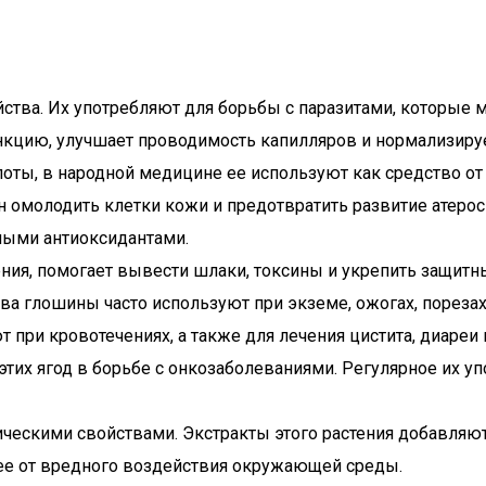
тва. Их употребляют для борьбы с паразитами, которые м
кцию, улучшает проводимость капилляров и нормализиру
ты, в народной медицине ее используют как средство от 
ен омолодить клетки кожи и предотвратить развитие атеро
ными антиоксидантами.
ния, помогает вывести шлаки, токсины и укрепить защитн
 глошины часто используют при экземе, ожогах, порезах
ри кровотечениях, а также для лечения цистита, диареи и
тих ягод в борьбе с онкозаболеваниями. Регулярное их у
ескими свойствами. Экстракты этого растения добавляют
ее от вредного воздействия окружающей среды.