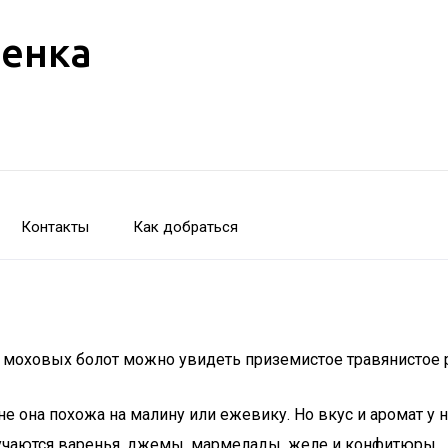
бенка
Контакты
Как добраться
и моховых болот можно увидеть приземистое травянистое 
е она похожа на малину или ежевику. Но вкус и аромат у 
учаются варенья, джемы, мармелады, желе и конфитюры.