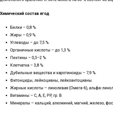
Химический состав ягод
Белки – 0,8 %.
Жиры – 0,9 %.
Углеводы – до 7,5 %.
Органичные кислоты – до 1,3 %.
Пектины – 0,3–2 %.
Клетчатка – 3,8 %.
Дубильные вещества и каротиноиды – 7,9 %.
Фитонциды, лейкоцианы, лейкоантоцианы.
Жирные кислоты – линолевая (Омега-6), альфа-линол
Витамины – C, A, E, PP, гр. B.
Минералы – кальций, алюминий, магний, железо, фос