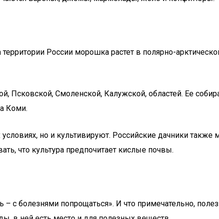
 территории России морошка растет в полярно-арктической
й, Псковской, Смоленской, Калужской, областей. Ее собир
а Коми.
 условиях, но и культивируют. Российские дачники также
ать, что культура предпочитает кислые почвы.
ь – с болезнями попрощаться». И что примечательно, пол
оды, в ней есть место и для полезных веществ.