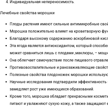
Индивидуальная непереносимость.
Лечебные свойства морошки
Плоды растения имеют сильные антимикробные свойс
Морошка положительно влияет на кроветворную фун
Благодаря высокому содержанию аскорбиновой кисло
Эта ягода является антиоксидантом, который способ
может сравниться лишь с плодами ,маклюры, – мощ
Она облегчает самочувствие после пищевого отравле
Противовоспалительные и ранозаживляющие свойства
Полезные свойства плодоножек морошки используют п
Научные исследования подтвердили эффективность э
замедляет рост уже имеющихся образований.
Кроме того, морошка обладает прекрасными косметич
питают и увлажняют сухую кожу, а также защищают 