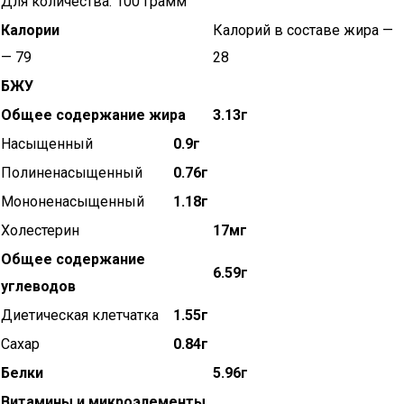
Для количества: 100 грамм
Калории
Калорий в составе жира —
— 79
28
БЖУ
Общее содержание жира
3.13г
Насыщенный
0.9г
Полиненасыщенный
0.76г
Мононенасыщенный
1.18г
Холестерин
17мг
Общее содержание
6.59г
углеводов
Диетическая клетчатка
1.55г
Сахар
0.84г
Белки
5.96г
Витамины и микроэлементы