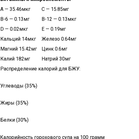
A — 35.46мкг
C — 15.85мг
B-6 — 0.13мг
B-12 — 0.13мкг
D — 0.02мкг
E — 0.19мг
Кальций 14мкг
Железо 0.64мг
Магний 15.42мг
Цинк 0.6мг
Калий 182мг
Натрий 30мг
Распределение калорий для БЖУ:
Углеводы (35%)
Жиры (35%)
Белки (30%)
Калорийность горохового супа на 100 грамм