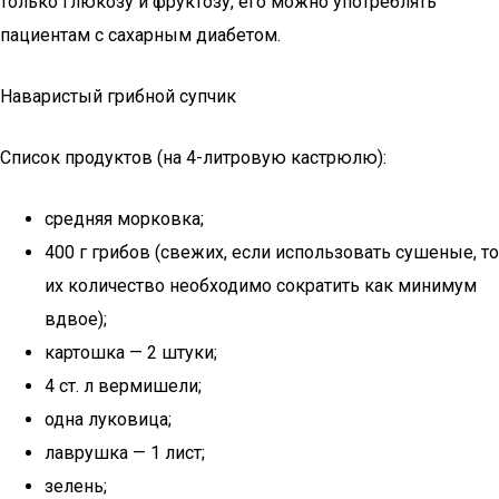
только глюкозу и фруктозу, его можно употреблять
пациентам с сахарным диабетом.
Наваристый грибной супчик
Список продуктов (на 4-литровую кастрюлю):
средняя морковка;
400 г грибов (свежих, если использовать сушеные, то
их количество необходимо сократить как минимум
вдвое);
картошка — 2 штуки;
4 ст. л вермишели;
одна луковица;
лаврушка — 1 лист;
зелень;