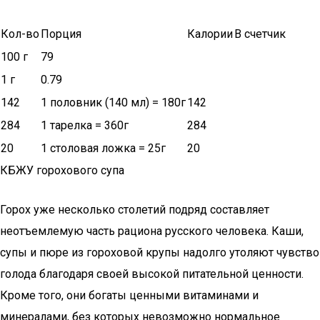
Кол-во
Порция
Калории
В счетчик
100 г
79
1 г
0.79
142
1 половник (140 мл) = 180г
142
284
1 тарелка = 360г
284
20
1 столовая ложка = 25г
20
КБЖУ горохового супа
Горох уже несколько столетий подряд составляет
неотъемлемую часть рациона русского человека. Каши,
супы и пюре из гороховой крупы надолго утоляют чувство
голода благодаря своей высокой питательной ценности.
Кроме того, они богаты ценными витаминами и
минералами, без которых невозможно нормальное