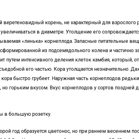
 веретеновидный корень, не характерный для взрослого ра
 увеличиваться в диаметре. Утолщение его сопровождаетс
ываемая «линька» корнеплода. Запасные питательные вещес
сформированной из подсемядольного колена и частично за 
т путем интенсивного деления клеток камбия, который, о
съедобной его частью. Кора утолщается незначительно. Да
а, кора быстро грубеет. Наружная часть корнеплодов редьк
м, но горьким вкусом. Вкус корнеплодов у сортов поздней 
ы в большую розетку.
орой год образуется цветонос, но при раннем весеннем по