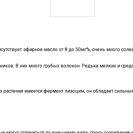
исутствует эфирное масло от 8 до 50мг%, очень много солей
иков. В них много грубых волокон. Редька мелких и сред
тях растения имеется фермент лизоцим, он обладает силь
 могут отличаться по внешнему виду, сроку созревания и