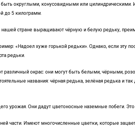
 быть округлыми, конусовидными или цилиндрическими. Их
й до 5 килограмм.
. В нашей стране выращивают чёрную и белую редьку, преи
мер: «Надоел хуже горькой редьки». Однако, если эту пос
та редьки.
т различный окрас: они могут быть белыми, чёрными, ро
тельные названия: чёрная редька, зелёная редька и так д
о урожая. Они дадут цветоносные наземные побеги. Это 
ей части. Имеют многочисленные цветки, которые зацвет