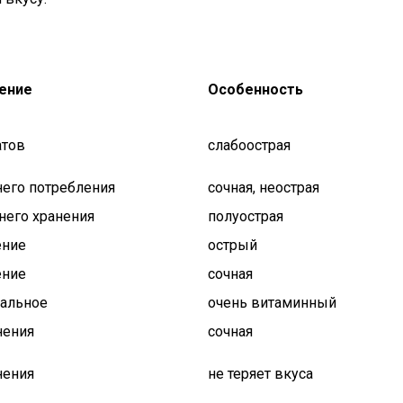
ение
Особенность
атов
слабоострая
него потребления
сочная, неострая
него хранения
полуострая
ение
острый
ение
сочная
альное
очень витаминный
нения
сочная
нения
не теряет вкуса