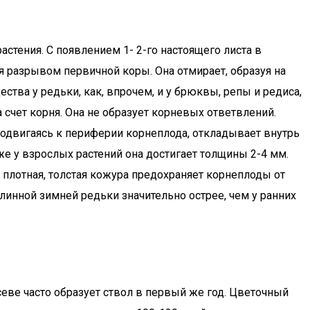
стения. С появлением 1- 2-го настоящего листа в
я разрывом первичной коры. Она отмирает, образуя на
тва у редьки, как, впрочем, и у брюквы, репы и редиса,
счет корня. Она не образует корневых ответвлений.
тодвигаясь к периферии корнеплода, откладывает внутрь
же у взрослых растений она достигает толщины 2-4 мм.
и плотная, толстая кожура предохраняет корнеплоды от
длинной зимней редьки значительно острее, чем у ранних
севе часто образует ствол в первый же год. Цветочный