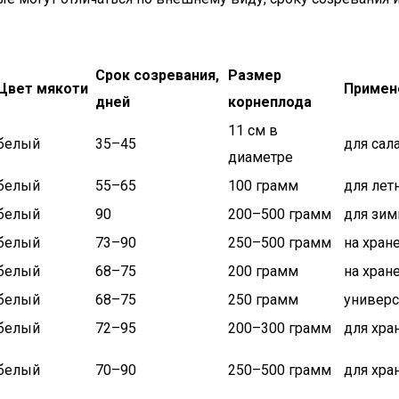
Срок созревания,
Размер
Цвет мякоти
Примен
дней
корнеплода
11 см в
белый
35–45
для сал
диаметре
белый
55–65
100 грамм
для лет
белый
90
200–500 грамм
для зим
белый
73–90
250–500 грамм
на хран
белый
68–75
200 грамм
на хран
белый
68–75
250 грамм
универс
белый
72–95
200–300 грамм
для хра
белый
70–90
250–500 грамм
для хра