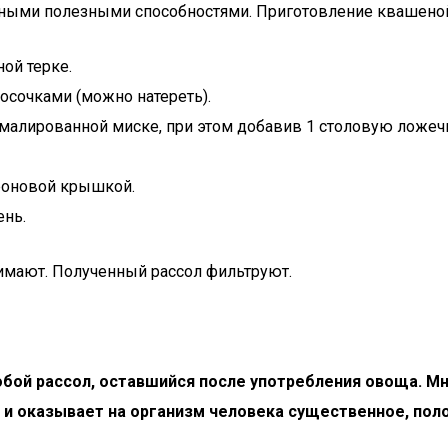
тными полезными способностями. Приготовление квашеной
ой терке.
осочками (можно натереть).
малированной миске, при этом добавив 1 столовую ложечк
роновой крышкой.
ень.
имают. Полученный рассол фильтруют.
обой рассол, оставшийся после употребления овоща. М
 и оказывает на организм человека существенное, пол