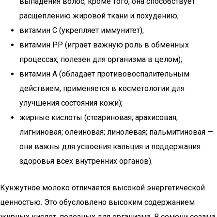
выпадения волос; кроме того, она способствует
расщеплению жировой ткани и похудению;
витамин C (укрепляет иммунитет);
витамин РР (играет важную роль в обменных
процессах, полезен для организма в целом);
витамин А (обладает противовоспалительным
действием, применяется в косметологии для
улучшения состояния кожи);
жирные кислоты (стеариновая; арахисовая;
лигниновая; олеиновая; линолевая; пальмитиновая —
они важны для усвоения кальция и поддержания
здоровья всех внутренних органов).
Кунжутное молоко отличается высокой энергетической
ценностью. Это обусловлено высоким содержанием
жирных кислот, полезных для организма. В семени сезама