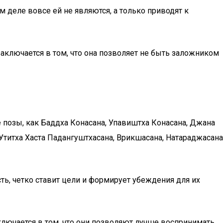
 деле вовсе ей не являются, а только приводят к
заключается в том, что она позволяет не быть заложником
е позы, как Баддха Конасана, Упавиштха Конасана, Джана
Утитха Хаста Падангуштхасана, Врикшасана, Натараджасана
ть, четко ставит цели и формирует убеждения для их
лючается в том, что они позволяют лучше воспринимать