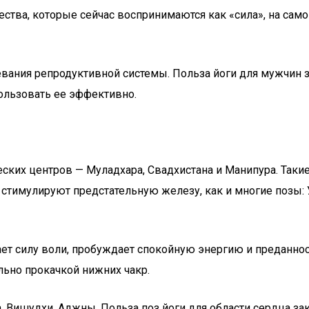
тва, которые сейчас воспринимаются как «сила», на самом
левания репродуктивной системы. Польза йоги для мужчин 
ользовать ее эффективно.
еских центров — Муладхара, Свадхистана и Манипура. Таки
 стимулируют предстательную железу, как и многие позы: 
ает силу воли, пробуждает спокойную энергию и преданнос
льно прокачкой нижних чакр.
Вишудхи, Аджны. Польза поз йоги для области сердца зак