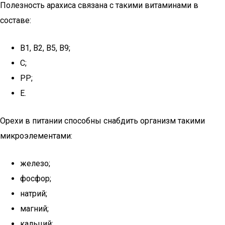
Полезность арахиса связана с такими витаминами в
составе:
В1, В2, В5, В9;
С;
РР;
Е.
Орехи в питании способны снабдить организм такими
микроэлементами:
железо;
фосфор;
натрий;
магний;
кальций;