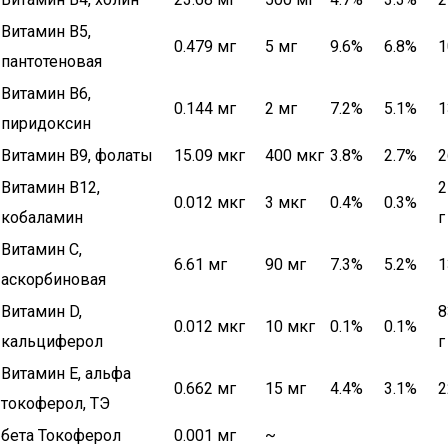
Витамин В5,
0.479 мг
5 мг
9.6%
6.8%
1
пантотеновая
Витамин В6,
0.144 мг
2 мг
7.2%
5.1%
1
пиридоксин
Витамин В9, фолаты
15.09 мкг
400 мкг
3.8%
2.7%
2
Витамин В12,
2
0.012 мкг
3 мкг
0.4%
0.3%
кобаламин
г
Витамин C,
6.61 мг
90 мг
7.3%
5.2%
1
аскорбиновая
Витамин D,
8
0.012 мкг
10 мкг
0.1%
0.1%
кальциферол
г
Витамин Е, альфа
0.662 мг
15 мг
4.4%
3.1%
2
токоферол, ТЭ
бета Токоферол
0.001 мг
~