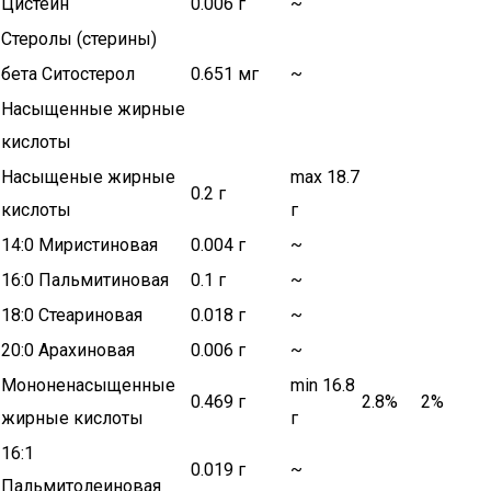
Цистеин
0.006 г
~
Стеролы (стерины)
бета Ситостерол
0.651 мг
~
Насыщенные жирные
кислоты
Насыщеные жирные
max 18.7
0.2 г
кислоты
г
14:0 Миристиновая
0.004 г
~
16:0 Пальмитиновая
0.1 г
~
18:0 Стеариновая
0.018 г
~
20:0 Арахиновая
0.006 г
~
Мононенасыщенные
min 16.8
0.469 г
2.8%
2%
жирные кислоты
г
16:1
0.019 г
~
Пальмитолеиновая