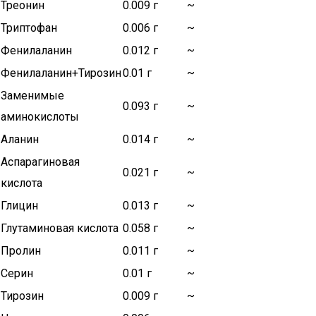
Треонин
0.009 г
~
Триптофан
0.006 г
~
Фенилаланин
0.012 г
~
Фенилаланин+Тирозин
0.01 г
~
Заменимые
0.093 г
~
аминокислоты
Аланин
0.014 г
~
Аспарагиновая
0.021 г
~
кислота
Глицин
0.013 г
~
Глутаминовая кислота
0.058 г
~
Пролин
0.011 г
~
Серин
0.01 г
~
Тирозин
0.009 г
~