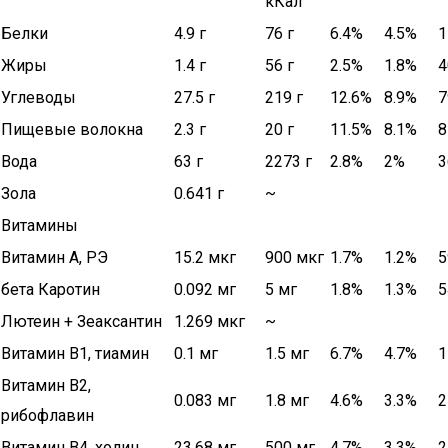
кКал
Белки
4.9 г
76 г
6.4%
4.5%
1
Жиры
1.4 г
56 г
2.5%
1.8%
4
Углеводы
27.5 г
219 г
12.6%
8.9%
7
Пищевые волокна
2.3 г
20 г
11.5%
8.1%
8
Вода
63 г
2273 г
2.8%
2%
3
Зола
0.641 г
~
Витамины
Витамин А, РЭ
15.2 мкг
900 мкг
1.7%
1.2%
5
бета Каротин
0.092 мг
5 мг
1.8%
1.3%
5
Лютеин + Зеаксантин
1.269 мкг
~
Витамин В1, тиамин
0.1 мг
1.5 мг
6.7%
4.7%
1
Витамин В2,
0.083 мг
1.8 мг
4.6%
3.3%
2
рибофлавин
Витамин В4, холин
23.68 мг
500 мг
4.7%
3.3%
2