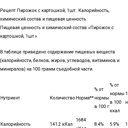
Рецепт Пирожок с картошкой, 1шт.. Калорийность,
химический состав и пищевая ценность.
Пищевая ценность и химический состав «Пирожок с
картошкой, 1шт.».
В таблице приведено содержание пищевых веществ
(калорийности, белков, жиров, углеводов, витаминов и
минералов) на 100 грамм съедобной части.
% от
% от
нормы
1
Нутриент
Количество
Норма**
нормы
в 100
в 100 г
ккал
1684
Калорийность
141.2 кКал
8.4%
5.9%
1