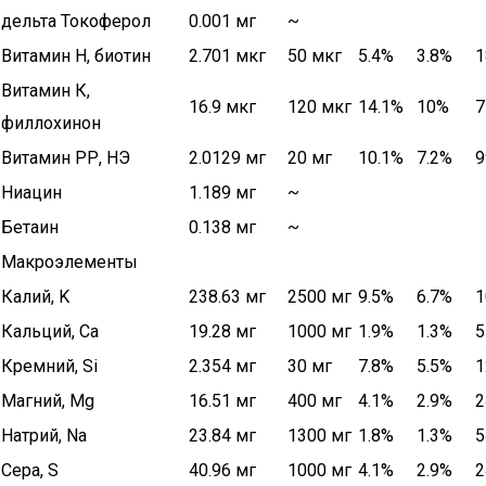
дельта Токоферол
0.001 мг
~
Витамин Н, биотин
2.701 мкг
50 мкг
5.4%
3.8%
1
Витамин К,
16.9 мкг
120 мкг
14.1%
10%
7
филлохинон
Витамин РР, НЭ
2.0129 мг
20 мг
10.1%
7.2%
9
Ниацин
1.189 мг
~
Бетаин
0.138 мг
~
Макроэлементы
Калий, K
238.63 мг
2500 мг
9.5%
6.7%
1
Кальций, Ca
19.28 мг
1000 мг
1.9%
1.3%
5
Кремний, Si
2.354 мг
30 мг
7.8%
5.5%
1
Магний, Mg
16.51 мг
400 мг
4.1%
2.9%
2
Натрий, Na
23.84 мг
1300 мг
1.8%
1.3%
5
Сера, S
40.96 мг
1000 мг
4.1%
2.9%
2