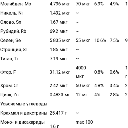
Молибден, Mo
4.796 мкг
70 мкг
6.9%
4.9%
1
Никель, Ni
1.432 мкг
~
Олово, Sn
1.67 мкг
~
Рубидий, Rb
69.2 мкг
~
Селен, Se
5.835 мкг
55 мкг
10.6%
7.5%
9
Стронций, Sr
1.85 мкг
~
Титан, Ti
7.19 мкг
~
4000
1
Фтор, F
31.12 мкг
0.8%
0.6%
мкг
г
Хром, Cr
2.42 мкг
50 мкг
4.8%
3.4%
2
Цинк, Zn
0.4833 мг
12 мг
4%
2.8%
2
Усвояемые углеводы
Крахмал и декстрины
25.417 г
~
Моно- и дисахариды
max 100
1.6 г