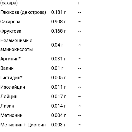
(сахара)
г
Глюкоза (декстроза)
0.181 г
~
Сахароза
0.908 г
~
Фруктоза
0.168 г
~
Незаменимые
0.04 г
~
аминокислоты
Аргинин*
0.031 г
~
Валин
0.01 г
~
Гистидин*
0.005 г
~
Изолейцин
0.011 г
~
Лейцин
0.017 г
~
Лизин
0.014 г
~
Метионин
0.004 г
~
Метионин + Цистеин
0.003 г
~