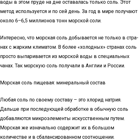
воды в этом пру­де на дне оста­ва­лась толь­ко соль. Этот
метод исполь­зу­ет­ся и по сей день. За год в мире полу­ча­ют
око­ло 6–6,5 мил­ли­о­нов тонн мор­ской соли.
Инте­рес­но, что мор­ская соль добы­ва­ет­ся не толь­ко в стра­
нах с жар­ким кли­ма­том. В более «холод­ных» стра­нах соль
про­сто выпа­ри­ва­ет­ся из мор­ской воды в спе­ци­аль­ных
чанах. Так мор­скую соль полу­ча­ли в Англии и России.
Морская соль пищевая: минеральный состав
Любая соль по своему составу – это хлорид натрия.
Дальше при последующей обработке в обычную соль
добавляются микроэлементы искусственным путем.
Морская же изначально содержит их в большом
количестве и в сбалансированном соотношении.