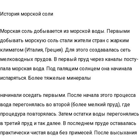
История морской соли
Мор­ская соль добы­ва­ет­ся из мор­ской воды. Пер­вы­ми
добы­вать мор­скую соль ста­ли жите­ли стран с жар­ким
кли­ма­том (Ита­лия, Гре­ция). Для это­го созда­ва­лась сеть
мел­ко­вод­ных пру­дов. В пер­вый пруд через кана­лы посту­
па­ла мор­ская вода. Под паля­щим солн­цем она начи­на­ла
испа­рять­ся. Более тяже­лые мине­ра­лы
начи­на­ли осе­дать пер­вы­ми. После нача­ла это­го про­цес­са
вода пере­го­ня­лась во вто­рой (более мел­кий пруд), где
про­це­ду­ра повто­ря­лась. Затем остат­ки воды пере­го­ня­лись
в тре­тий пруд и так далее. В послед­нем пру­де оста­ва­лась
прак­ти­че­ски чистая вода без при­ме­сей. После высы­ха­ния