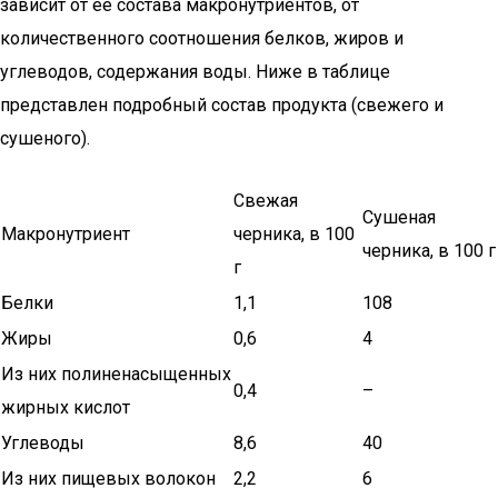
зависит от ее состава макронутриентов, от
количественного соотношения белков, жиров и
углеводов, содержания воды. Ниже в таблице
представлен подробный состав продукта (свежего и
сушеного).
Свежая
Сушеная
Макронутриент
черника, в 100
черника, в 100 г
г
Белки
1,1
108
Жиры
0,6
4
Из них полиненасыщенных
0,4
–
жирных кислот
Углеводы
8,6
40
Из них пищевых волокон
2,2
6