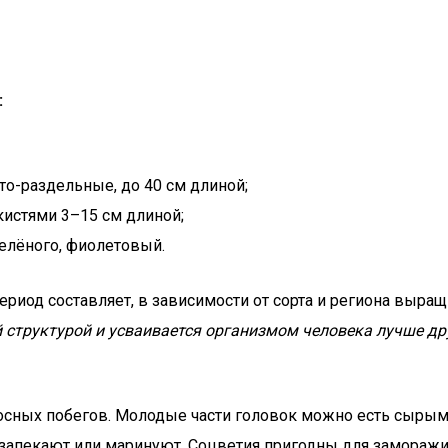
:
то-раздельные, до 40 см длиной;
кистями 3–15 см длиной;
елёного, фиолетовый.
ериод составляет, в зависимости от сорта и региона выращ
структурой и усваивается организмом человека лучше дру
осных побегов. Молодые части головок можно есть сырым
 запекают или маринуют. Соцветия пригодны для заморажи