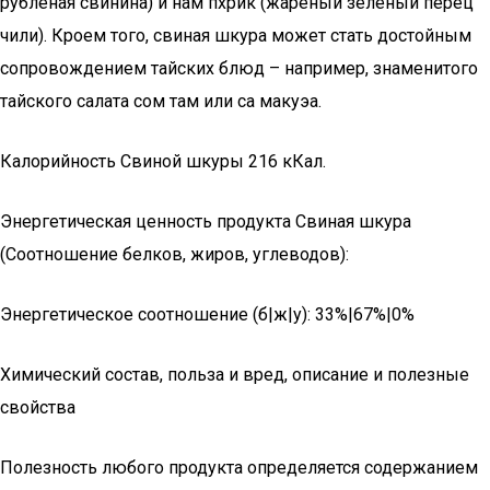
рубленая свинина) и нам пхрик (жареный зеленый перец
чили). Кроем того, свиная шкура может стать достойным
сопровождением тайских блюд – например, знаменитого
тайского салата сом там или са макуэа.
Калорийность Свиной шкуры 216 кКал.
Энергетическая ценность продукта Свиная шкура
(Соотношение белков, жиров, углеводов):
Энергетическое соотношение (б|ж|у): 33%|67%|0%
Химический состав, польза и вред, описание и полезные
свойства
Полезность любого продукта определяется содержанием