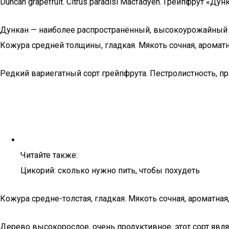
Duncan grapefruit. Citrus paradisi Macfadyen. Грейпфрут «Дунк
Дункан — наиболее распространённый, высокоурожайный с
Кожура средней толщины, гладкая. Мякоть сочная, ароматн
Редкий вариегатный сорт грейпфрута. Пестролистность, п
Читайте также:
Цикорий: сколько нужно пить, чтобы похудеть
Кожура средне-толстая, гладкая. Мякоть сочная, ароматна
Дерево высокорослое, очень продуктивное, этот сорт явл