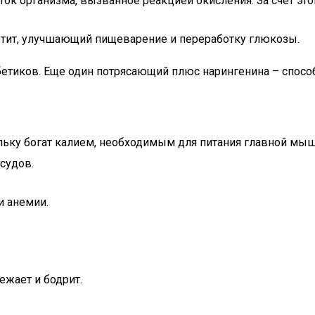
к организма, вызванное реакцией окисления. За счет это
тит, улучшающий пищеварение и переработку глюкозы.
тиков. Еще один потрясающий плюс нарингенина – способн
льку богат калием, необходимым для питания главной мы
судов.
и анемии.
ежает и бодрит.