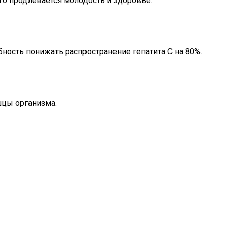
го продлевается молодость и здоровье.
ость понижать распространение гепатита С на 80%.
шцы организма.