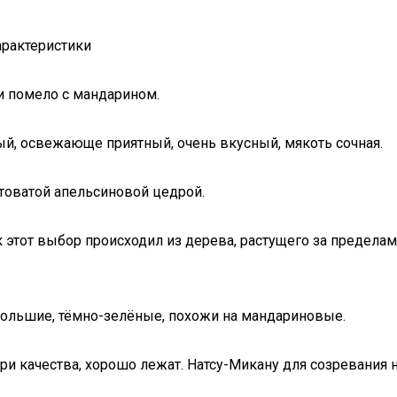
арактеристики
ли помело с мандарином.
ый, освежающе приятный, очень вкусный, мякоть сочная.
товатой апельсиновой цедрой.
к этот выбор происходил из дерева, растущего за предела
большие, тёмно-зелёные, похожи на мандариновые.
ери качества, хорошо лежат. Натсу-Микану для созревания