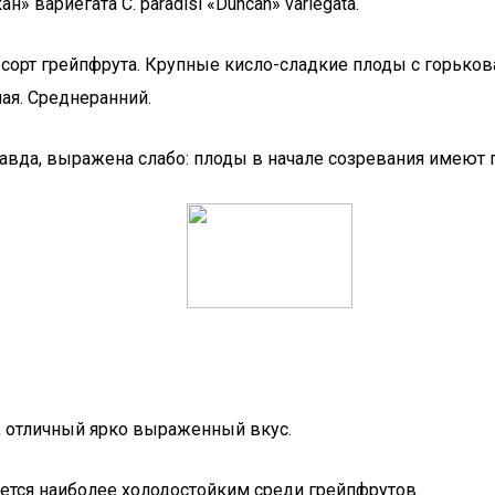
ан» вариегата C. paradisi «Duncan» variegata.
орт грейпфрута. Крупные кисло-сладкие плоды с горькова
ая. Среднеранний.
равда, выражена слабо: плоды в начале созревания имеют 
я, отличный ярко выраженный вкус.
яется наиболее холодостойким среди грейпфрутов.