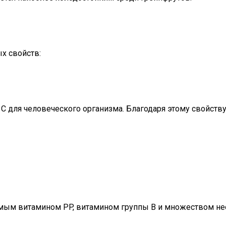
х свойств:
С для человеческого организма. Благодаря этому свойств
димым витамином РP, витамином группы В и множеством 