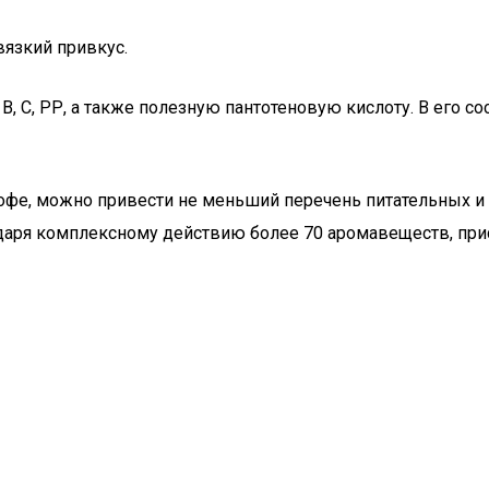
вязкий привкус.
, С, РР, а также полезную пантотеновую кислоту. В его с
офе, можно привести не меньший перечень питательных и 
даря комплексному действию более 70 аромавеществ, при