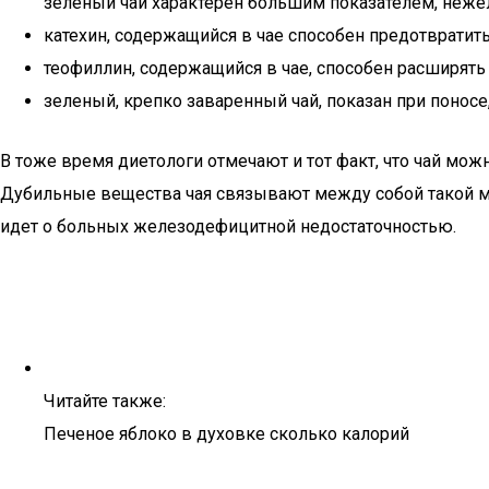
зеленый чай характерен большим показателем, нежели
катехин, содержащийся в чае способен предотвратит
теофиллин, содержащийся в чае, способен расширять
зеленый, крепко заваренный чай, показан при поносе,
В тоже время диетологи отмечают и тот факт, что чай мож
Дубильные вещества чая связывают между собой такой мик
идет о больных железодефицитной недостаточностью.
Читайте также:
Печеное яблоко в духовке сколько калорий