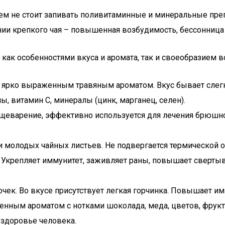
чаем не стоит запивать поливитаминные и минеральные пр
и крепкого чая – повышенная возбудимость, бессонница 
как особенностями вкуса и аромата, так и своеобразием в
т ярко выраженным травяным ароматом. Вкус бывает слег
ы, витамин С, минералы (цинк, марганец, селен).
щеварение, эффективно используется для лечения брюшно
и молодых чайных листьев. Не подвергается термической 
и. Укрепляет иммунитет, заживляет раны, повышает сверт
чек. Во вкусе присутствует легкая горчинка. Повышает им
щенным ароматом с нотками шоколада, меда, цветов, фрук
здоровье человека.