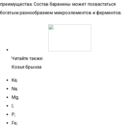
преимущества. Состав баранины может похвастаться
богатым разнообразием микроэлементов и ферментов:
Читайте также:
Козья брынза
Ka;
Na;
Mg;
I;
P;
Fe;