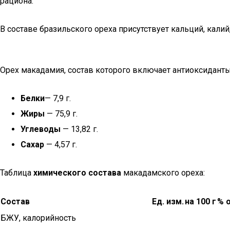
рациона.
В составе бразильского ореха присутствует кальций, калий,
Орех макадамия, состав которого включает антиоксидант
Белки
— 7,9 г.
Жиры
— 75,9 г.
Углеводы
— 13,82 г.
Сахар
— 4,57 г.
Таблица
химического состава
макадамского ореха:
Состав
Ед. изм.
на 100 г
% 
БЖУ, калорийность