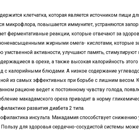
ержится клетчатка, которая является источником пищи д
ся микрофлора, повышается иммунитет, устраняются запор
вает ферментативные реакции, которые отвечают за здоро
ононенасыщенными жирными омега- кислотами, которые за
 умственной активности, улучшают память, стимулируют 
держащиеся в орехе, а также высокая калорийность этого
ед с калорийными блюдами. А низкое содержание углевод
дной из самых эффективных при борьбе с лишним весом. 
анном рационе ведет к постоянному чувству голода, поя
ебление макадамского ореха приводит в норму гликемическ
филактике развития диабета 2 типа.
рофилактика инсульта. Макадамия способствует снижению
. Пользу для здоровья сердечно-сосудистой системы может