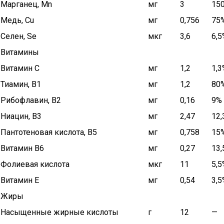
Марганец, Mn
мг
3
15
Медь, Cu
мг
0,756
75
Селен, Se
мкг
3,6
6,5
Витамины
Витамин C
мг
1,2
1,3
Тиамин, B1
мг
1,2
80
Рибофлавин, B2
мг
0,16
9%
Ниацин, B3
мг
2,47
12
Пантотеновая кислота, B5
мг
0,758
15
Витамин B6
мг
0,27
13
Фолиевая кислота
мкг
11
5,5
Витамин E
мг
0,54
3,5
Жиры
Насыщенные жирные кислоты
г
12
—