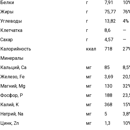
Белки
г
7,91
10
Жиры
г
75,77
76
Углеводы
г
13,82
4%
Клетчатка
г
8,6
—
Сахар
г
4,57
—
Калорийность
ккал
718
27
Минералы
Кальций, Ca
мг
85
8,5
Железо, Fe
мг
3,69
20
Магний, Mg
мг
130
32
Фосфор, P
мг
188
23
Калий, K
мг
368
15
Натрий, Na
мг
5
3,8
Цинк, Zn
мг
1,3
10