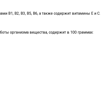
ми В1, В2, В3, B5, В6, а также содержит витамины Е и С.
боты организма вещества, содержит в 100 граммах: