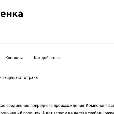
бенка
Контакты
Как добраться
 и защищают от рака
е соединение природного происхождения. Компонент встреч
-коричневый порошок. А вот запах у вещества слабовыраж