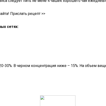
нса следует пить не мене 4 чашек хорошего чая ежедневн
айта! Прислать рецепт >>
ных сетях:
20-30%. В черном концентрация ниже – 15%. На объем веще