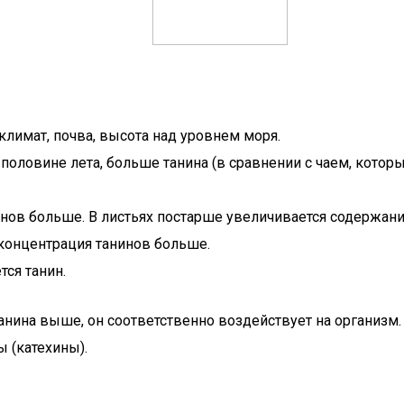
климат, почва, высота над уровнем моря.
 половине лета, больше танина (в сравнении с чаем, которы
инов больше. В листьях постарше увеличивается содержани
концентрация танинов больше.
ся танин.
анина выше, он соответственно воздействует на организм.
ы (катехины).