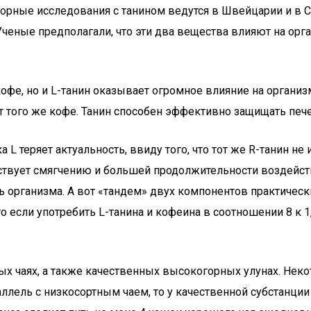
торные исследования с танином ведутся в Швейцарии и в С
ченые предполагали, что эти два вещества влияют на орг
фе, но и L-танин оказывает огромное влияние на организ
т того же кофе. Танин способен эффективно защищать пече
 L теряет актуальность, ввиду того, что тот же R-танин 
бствует смягчению и большей продолжительности воздейств
ь организма. А вот «тандем» двух компонентов практичес
о если употребить L-танина и кофеина в соотношении 8 к 
х чаях, а также качественных высокогорных улунах. Неко
ллель с низкосортным чаем, то у качественной субстанции