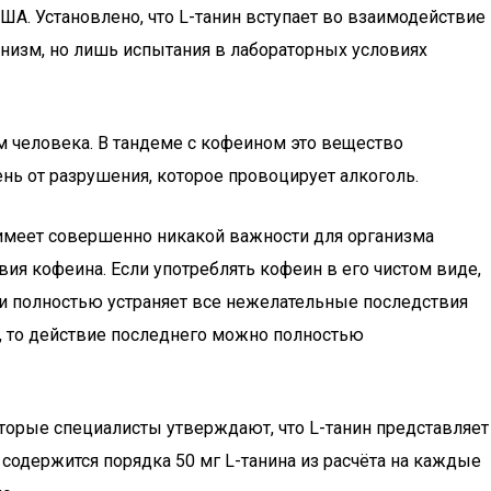
ША. Установлено, что L-танин вступает во взаимодействие
анизм, но лишь испытания в лабораторных условиях
м человека. В тандеме с кофеином это вещество
нь от разрушения, которое провоцирует алкоголь.
не имеет совершенно никакой важности для организма
ия кофеина. Если употреблять кофеин в его чистом виде,
ки полностью устраняет все нежелательные последствия
1, то действие последнего можно полностью
торые специалисты утверждают, что L-танин представляет
 содержится порядка 50 мг L-танина из расчёта на каждые