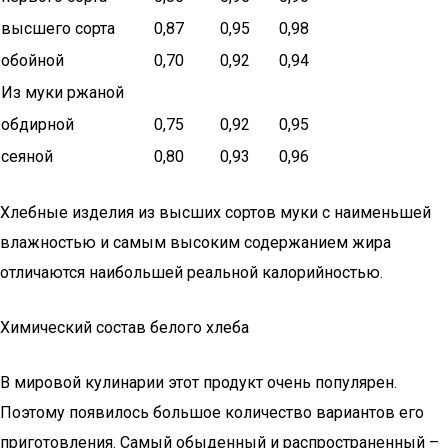
высшего сорта
0,87
0,95
0,98
обойной
0,70
0,92
0,94
Из муки ржаной
обдирной
0,75
0,92
0,95
сеяной
0,80
0,93
0,96
Хлебные изделия из высших сортов муки с наименьшей
влажностью и самым высо­ким содержанием жира
отличаются наибольшей реальной калорийностью.
Химический состав белого хлеба
В мировой кулинарии этот продукт очень популярен.
Поэтому появилось большое количество вариантов его
приготовления. Самый обыденный и распространенный –