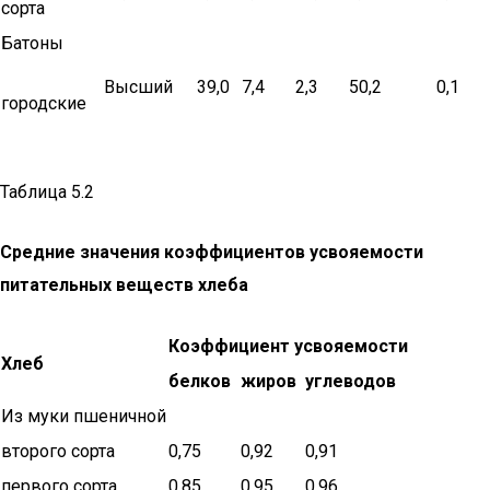
сорта
Батоны
Высший
39,0
7,4
2,3
50,2
0,1
городские
Таблица 5.2
Средние значения коэффициентов усвояемости
питательных веществ хлеба
Коэффициент усвояемости
Хлеб
белков
жиров
углеводов
Из муки пшеничной
второго сорта
0,75
0,92
0,91
первого сорта
0,85
0,95
0,96