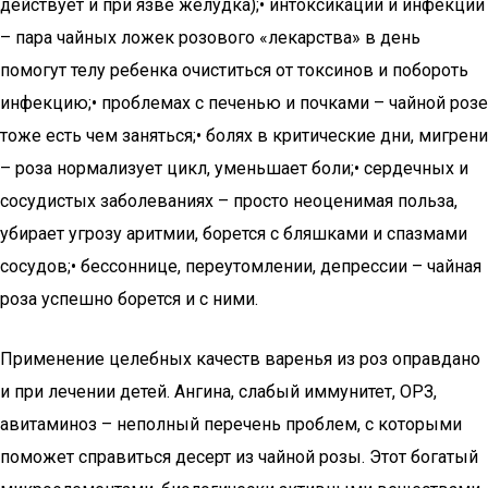
действует и при язве желудка);• интоксикации и инфекции
– пара чайных ложек розового «лекарства» в день
помогут телу ребенка очиститься от токсинов и побороть
инфекцию;• проблемах с печенью и почками – чайной розе
тоже есть чем заняться;• болях в критические дни, мигрени
– роза нормализует цикл, уменьшает боли;• сердечных и
сосудистых заболеваниях – просто неоценимая польза,
убирает угрозу аритмии, борется с бляшками и спазмами
сосудов;• бессоннице, переутомлении, депрессии – чайная
роза успешно борется и с ними.
Применение целебных качеств варенья из роз оправдано
и при лечении детей. Ангина, слабый иммунитет, ОРЗ,
авитаминоз – неполный перечень проблем, с которыми
поможет справиться десерт из чайной розы. Этот богатый