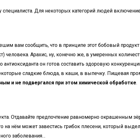
у специалиста. Для некоторых категорий людей включение
пешим вам сообщить, что в принципе этот бобовый продук
т) человека. Арахис, ну, конечно же, в умеренных количес
о антиоксиданта он готов составить здоровую конкуренци
некоторые сладкие блюда, в каши, в выпечку. Пищевая пр
ным и не подвергался при этом химической обработке
.
дукта. Отдавайте предпочтение равномерно окрашенным зёр
то на нём может завестись грибок плесени, который выде
зного заболевания…