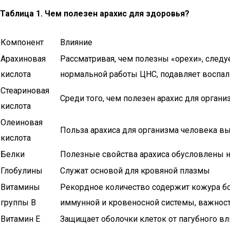
Таблица 1. Чем полезен арахис для здоровья?
Компонент
Влияние
Арахиновая
Рассматривая, чем полезны «орехи», следу
кислота
нормальной работы ЦНС, подавляет воспал
Стеариновая
Среди того, чем полезен арахис для орган
кислота
Олеиновая
Польза арахиса для организма человека в
кислота
Белки
Полезные свойства арахиса обусловлены 
Глобулины
Служат основой для кровяной плазмы
Витамины
Рекордное количество содержит кожура боб
группы В
иммунной и кровеносной системы, важност
Витамин Е
Защищает оболочки клеток от пагубного в